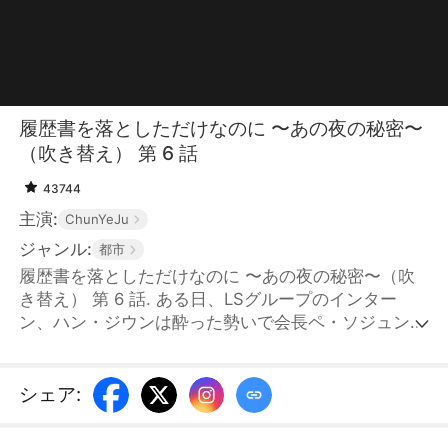
履歴書を落としただけなのに 〜あの夜の秘密〜
（吹き替え） 第 6 話
43744
主演:
ChunYeJu
ジャンル:
都市
履歴書を落としただけなのに 〜あの夜の秘密〜（吹
き替え） 第 6 話. ある日、LSグループのインター
ン、ハン・ジウンは酔った勢いで会長ペ・ソジュンと
一夜を共にしてしまう。恐怖に駆られて逃げ出した
際、親友オ・ユンジュの履歴書を落としてしまう。こ
れをきっかけに、ユンジュはジウンになりすまし、ソ
シェア
:
ジュンの女になることを決意する。一方、洗練された
イメージとは程遠い外見のおかげで、ジウンは会長秘