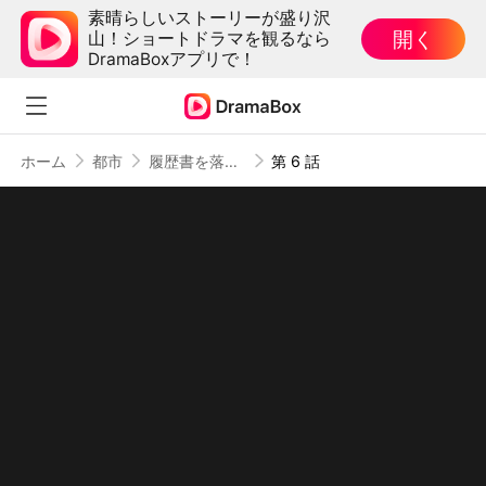
素晴らしいストーリーが盛り沢
開く
山！ショートドラマを観るなら
DramaBoxアプリで！
ホーム
都市
履歴書を落としただけなのに 〜あの夜の秘密〜（吹き替え）
第 6 話