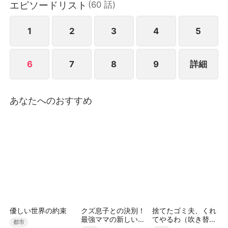
エピソードリスト
(
60
話
)
書に昇進し、あの夜の秘密を隠したままソジュンのそ
ばで働くことになる。ソジュンはジウンを見るたびに
あの夜の記憶が蘇り、彼女の正体を疑い始める。ユン
1
2
3
4
5
ジュは身分を上げるためにソジュンを誘惑し、裏では
ジウンを陥れる陰謀を企てる。ジウンは危機を冷静に
6
7
8
9
詳細
切り抜け、すべての不運がユンジュの仕業だと気づ
く。ついにユンジュの嘘が暴かれ、ジウンとソジュン
は誤解を解き、互いの想いを確かめ合う。
あなたへのおすすめ
優しい世界の約束
クズ息子との決別！
捨てたゴミ夫、くれ
最強ママの新しい人
てやるわ（吹き替
都市
生
え）