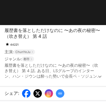
履歴書を落としただけなのに 〜あの夜の秘密〜
（吹き替え） 第 4 話
44221
主演:
ChunYeJu
ジャンル:
都市
履歴書を落としただけなのに 〜あの夜の秘密〜（吹
き替え） 第 4 話. ある日、LSグループのインター
ン、ハン・ジウンは酔った勢いで会長ペ・ソジュンと
一夜を共にしてしまう。恐怖に駆られて逃げ出した
際、親友オ・ユンジュの履歴書を落としてしまう。こ
れをきっかけに、ユンジュはジウンになりすまし、ソ
シェア
:
ジュンの女になることを決意する。一方、洗練された
イメージとは程遠い外見のおかげで、ジウンは会長秘