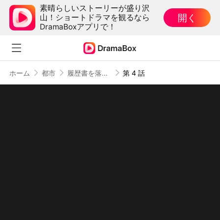
素晴らしいストーリーが盛り沢
開く
山！ショートドラマを観るなら
DramaBoxアプリで！
ホーム
都市
履歴書を落としただけなのに 〜あの夜の秘密〜（吹き替え）
第 4 話