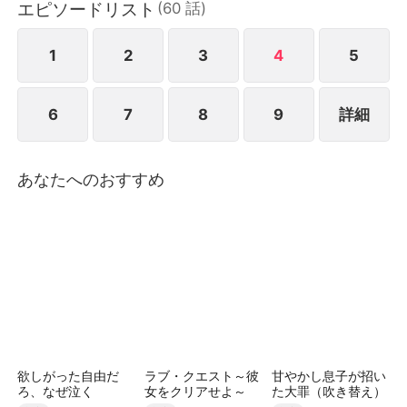
エピソードリスト
(
60
話
)
書に昇進し、あの夜の秘密を隠したままソジュンのそ
ばで働くことになる。ソジュンはジウンを見るたびに
あの夜の記憶が蘇り、彼女の正体を疑い始める。ユン
1
2
3
4
5
ジュは身分を上げるためにソジュンを誘惑し、裏では
ジウンを陥れる陰謀を企てる。ジウンは危機を冷静に
6
7
8
9
詳細
切り抜け、すべての不運がユンジュの仕業だと気づ
く。ついにユンジュの嘘が暴かれ、ジウンとソジュン
は誤解を解き、互いの想いを確かめ合う。
あなたへのおすすめ
欲しがった自由だ
ラブ・クエスト～彼
甘やかし息子が招い
ろ、なぜ泣く
女をクリアせよ～
た大罪（吹き替え）