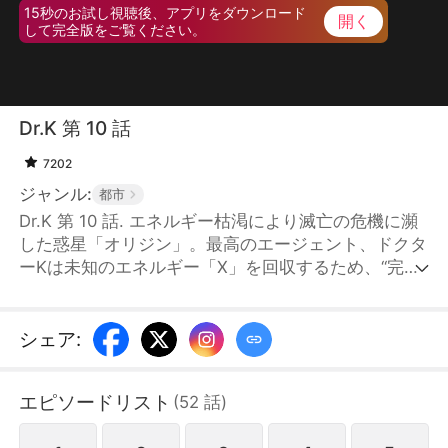
15秒のお試し視聴後、アプリをダウンロード
開く
して完全版をご覧ください。
Dr.K 第 10 話
7202
ジャンル:
都市
Dr.K 第 10 話. エネルギー枯渇により滅亡の危機に瀕
した惑星「オリジン」。最高のエージェント、ドクタ
ーKは未知のエネルギー「X」を回収するため、“完璧
なビジュアル”をまとって地球へ投入される。しか
し、銀河級のお騒がせ女子・ナ・ハンビョルにあっさ
り捕まってしまう。ハンビョルの脅しに屈し、奇妙な
シェア
:
同居生活を始めることになったドクターKは、エネル
ギー回収のために数多くの地球の女性と接触し、「エ
エピソードリスト
(
52
話
)
ネルギーX」の正体を探っていく。……ところが、お
かしい。完璧なスペックを備えた女性たちとのキスや