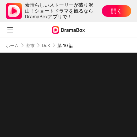
素晴らしいストーリーが盛り沢
開く
山！ショートドラマを観るなら
DramaBoxアプリで！
ホーム
都市
Dr.K
第 10 話