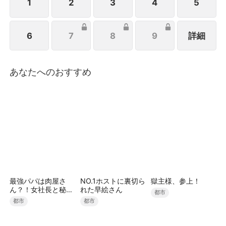
スキンシップよりも、自由奔放に振り回してくるハン
1
2
3
4
5
ビョルの視線に、なぜか心拍数が暴走し始めて。
6
7
8
9
詳細
あなたへのおすすめ
最強パパは肉屋さ
NO.1ホストに裏切ら
獄主様、参上！
ん？！女社長と秘密
れた早絵さん
都市
の娘を溺愛中（吹き
都市
都市
替え）