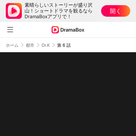
素晴らしいストーリーが盛り沢
開く
山！ショートドラマを観るなら
DramaBoxアプリで！
ホーム
都市
Dr.K
第 6 話