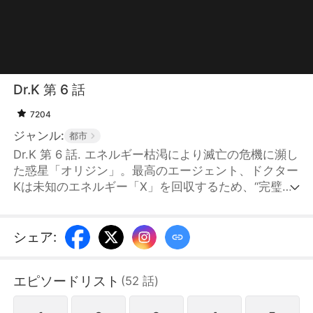
Dr.K 第 6 話
7204
ジャンル:
都市
Dr.K 第 6 話. エネルギー枯渇により滅亡の危機に瀕し
た惑星「オリジン」。最高のエージェント、ドクター
Kは未知のエネルギー「X」を回収するため、“完璧な
ビジュアル”をまとって地球へ投入される。しかし、
銀河級のお騒がせ女子・ナ・ハンビョルにあっさり捕
まってしまう。ハンビョルの脅しに屈し、奇妙な同居
シェア
:
生活を始めることになったドクターKは、エネルギー
回収のために数多くの地球の女性と接触し、「エネル
エピソードリスト
(
52
話
)
ギーX」の正体を探っていく。……ところが、おかし
い。完璧なスペックを備えた女性たちとのキスやスキ