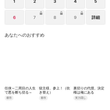
ンシップよりも、自由奔放に振り回してくるハンビョ
1
2
3
4
5
ルの視線に、なぜか心拍数が暴走し始めて。
6
7
8
9
詳細
あなたへのおすすめ
任侠～二周目の人生
獄主様、参上！（吹
裏切りの代償、決定
で悪を断ち切る～
き替え）
権は俺にある
都市
都市
実力隠し