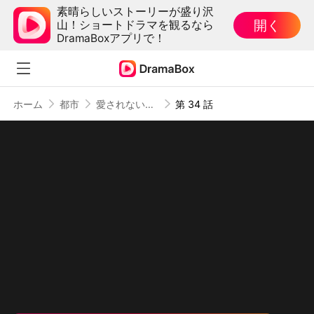
素晴らしいストーリーが盛り沢
開く
山！ショートドラマを観るなら
DramaBoxアプリで！
ホーム
都市
愛されない特等席
第 34 話