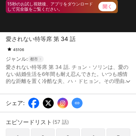
15秒のお試し視聴後、アプリをダウンロード
開く
して完全版をご覧ください。
愛されない特等席 第 34 話
45106
ジャンル:
都市
愛されない特等席 第 34 話. チョン・ソリンは、愛の
ない結婚生活を6年間も耐え忍んできた。いつも感情
的な距離を置く冷酷な夫、ハ・ドヒョン。その理由は
彼の性格のせいだと思っていたが、ある日残酷な真実
を知る。実は、夫が長年深く愛していたのは自身の
「義妹」であり、ソリンは彼らの歪んだ愛を隠すため
シェア
:
の単なる隠れ蓑、形式的な妻に過ぎなかったのだ。衝
撃と深い裏切りの中、すべてを悟ったソリンは義妹に
エピソードリスト
(
57
話
)
真実を突きつけ、未練なく夫の元を去る。しかし、彼
女が去った後、失って初めて彼女の本当の価値と自身