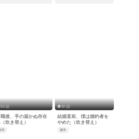
55 話
61 話
辞職後、手の届かぬ存在
結婚直前、僕は婚約者を
へ（吹き替え）
やめた（吹き替え）
都市
都市