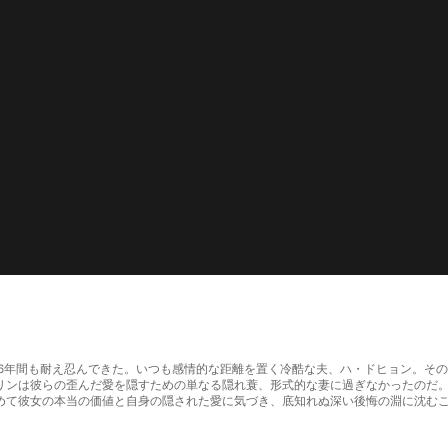
生活を6年間も耐え忍んできた。いつも感情的な距離を置く冷酷な夫、ハ・ドヒョン。
リンは彼らの歪んだ愛を隠すための単なる隠れ蓑、形式的な妻に過ぎなかったのだ
めて彼女の本当の価値と自身の隠された愛に気づき、底知れぬ深い後悔の淵に沈む