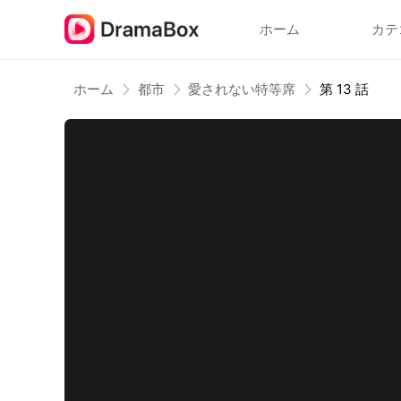
ホーム
カテ
ホーム
都市
愛されない特等席
第 13 話