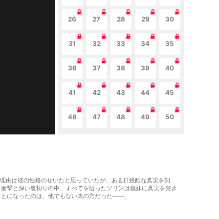
26
27
28
29
30
31
32
33
34
35
36
37
38
39
40
41
42
43
44
45
46
47
48
49
50
その理由は彼の性格のせいだと思っていたが、ある日残酷な真実を知
。衝撃と深い裏切りの中、すべてを悟ったソリンは義妹に真実を突き
ことになったのは、他でもない夫の方だった——。