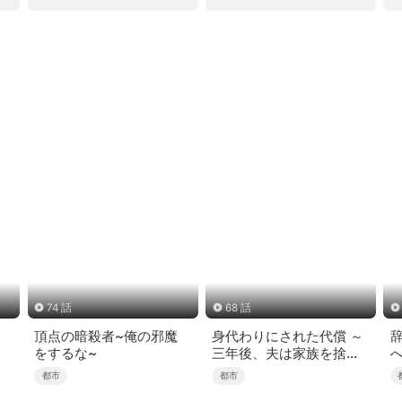
74 話
68 話
！
頂点の暗殺者~俺の邪魔
身代わりにされた代償 ～
をするな~
三年後、夫は家族を捨て
た～
都市
都市