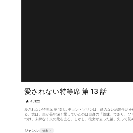
愛されない特等席 第 13 話
45122
愛されない特等席 第 13 話. チョン・ソリンは、愛のない結婚
る。実は、夫が長年深く愛していたのは自身の「義妹」であり、ソ
つけ、未練なく夫の元を去る。しかし、彼女が去った後、失って初
ジャンル:
都市