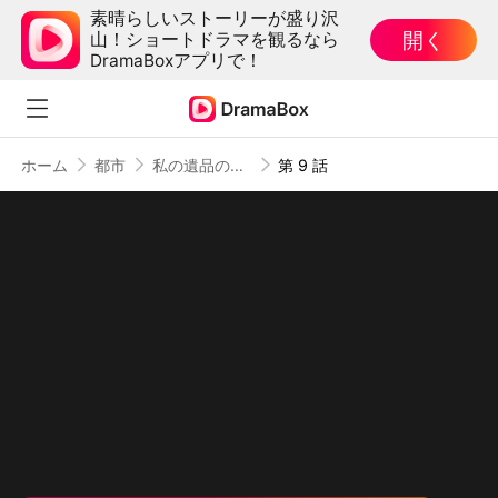
素晴らしいストーリーが盛り沢
開く
山！ショートドラマを観るなら
DramaBoxアプリで！
ホーム
都市
私の遺品の中に、君がいた（吹き替え）
第 9 話