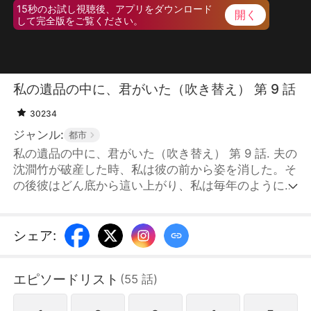
15秒のお試し視聴後、アプリをダウンロード
開く
して完全版をご覧ください。
私の遺品の中に、君がいた（吹き替え） 第 9 話
30234
ジャンル:
都市
私の遺品の中に、君がいた（吹き替え） 第 9 話. 夫の
沈澗竹が破産した時、私は彼の前から姿を消した。そ
の後彼はどん底から這い上がり、私は毎年のように彼
に会いにいった。1年目は娘を連れていったが、100
万を投げつけられ二度と来るなと追い返された。2年
目は末期がんの診断書を持っていったが、目を通すこ
シェア
:
ともなく200万を投げつけ追い返された。3年目の
冬、私はこの世界から姿を消した。そして5年目、娘
エピソードリスト
(
55
話
)
が彼に電話をかけた。