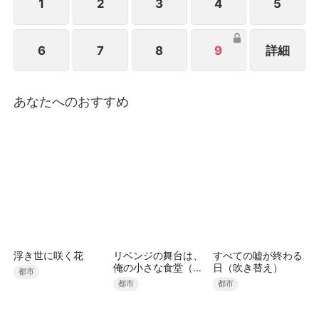
1
2
3
4
5
6
7
8
9
詳細
あなたへのおすすめ
浮き世に咲く花
リベンジの舞台は、
すべての嘘が終わる
俺の小さな食堂（吹
日（吹き替え）
都市
き替え）
都市
都市