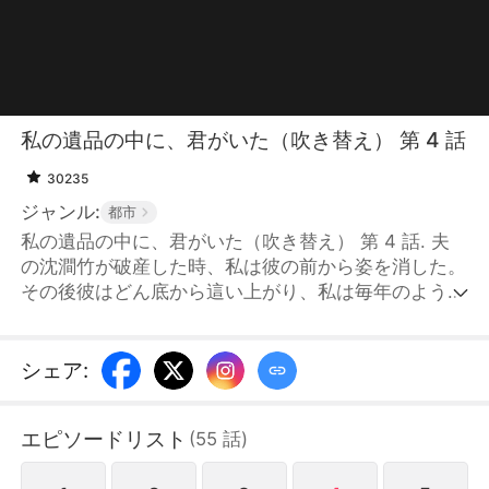
私の遺品の中に、君がいた（吹き替え） 第 4 話
30235
ジャンル:
都市
私の遺品の中に、君がいた（吹き替え） 第 4 話. 夫
の沈澗竹が破産した時、私は彼の前から姿を消した。
その後彼はどん底から這い上がり、私は毎年のように
彼に会いにいった。1年目は娘を連れていったが、
100万を投げつけられ二度と来るなと追い返された。
2年目は末期がんの診断書を持っていったが、目を通
シェア
:
すこともなく200万を投げつけ追い返された。3年目
の冬、私はこの世界から姿を消した。そして5年目、
エピソードリスト
(
55
話
)
娘が彼に電話をかけた。