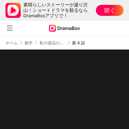
素晴らしいストーリーが盛り沢
開く
山！ショートドラマを観るなら
DramaBoxアプリで！
ホーム
都市
私の遺品の中に、君がいた（吹き替え）
第 4 話