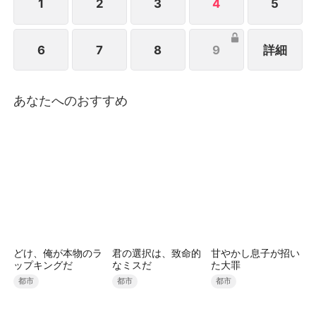
1
2
3
4
5
6
7
8
9
詳細
あなたへのおすすめ
どけ、俺が本物のラ
君の選択は、致命的
甘やかし息子が招い
ップキングだ
なミスだ
た大罪
都市
都市
都市