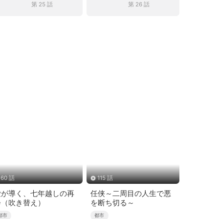
第 25 話
第 26 話
60 話
115 話
愛が導く、七年越しの再
任侠～二周目の人生で悪
会（吹き替え）
を断ち切る～
都市
都市