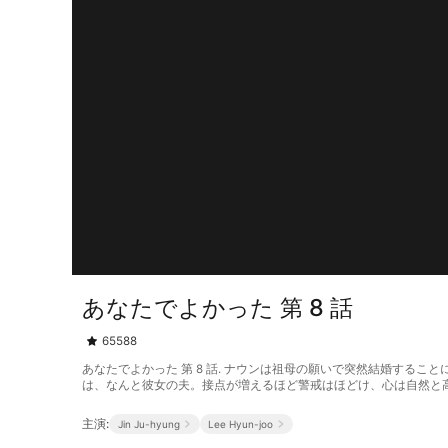
あなたでよかった 第 8 話
65588
あなたでよかった 第 8 話. ナウンは祖母の願いで突然結婚す
は、なんと彼女の夫。接点が増えるほど警戒はほどけ、心は自然と
主演:
Jin Ju-hyung
Lee Hyun-joo