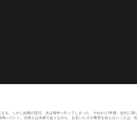
ることになる。しかし結婚の翌日、夫は海外へ行ってしまった。それから1年後、会社に
高鳴っていく。法律上は夫婦でありながら、お互いにその事実を知らない二人は、