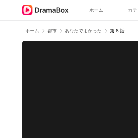
ホーム
カテ
ホーム
都市
あなたでよかった
第 8 話