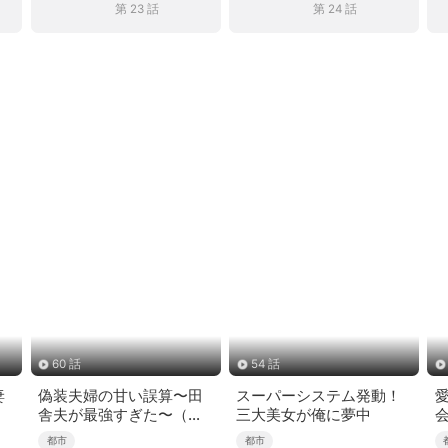
第 23 話
第 24 話
60 話
54 話
妻
偽装夫婦の甘い誤算〜田
スーパーシステム発動！
舎夫が最強すぎた〜（吹
三大美女が俺に夢中
き替え）
都市
都市