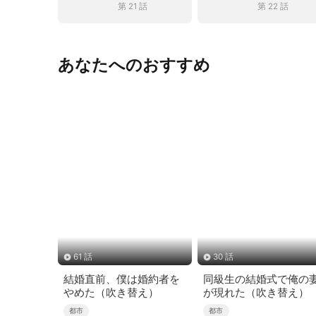
第 21 話
第 22 話
あなたへのおすすめ
61 話
30 話
結婚直前、僕は婚約者を
同級生の結婚式で俺の
やめた（吹き替え）
が現れた（吹き替え）
都市
都市