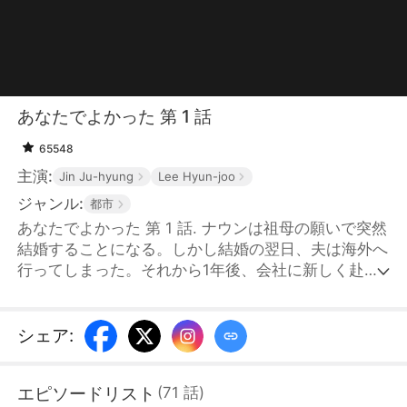
あなたでよかった 第 1 話
65548
主演:
Jin Ju-hyung
Lee Hyun-joo
ジャンル:
都市
あなたでよかった 第 1 話. ナウンは祖母の願いで突然
結婚することになる。しかし結婚の翌日、夫は海外へ
行ってしまった。それから1年後、会社に新しく赴任
してきた社長は、どこか見覚えのある男性だった。そ
の正体は、なんと彼女の夫。接点が増えるほど警戒は
ほどけ、心は自然と高鳴っていく。法律上は夫婦であ
シェア
:
りながら、お互いにその事実を知らない二人は、知ら
ないうちにもう一度恋に落ちていく――。
エピソードリスト
(
71
話
)