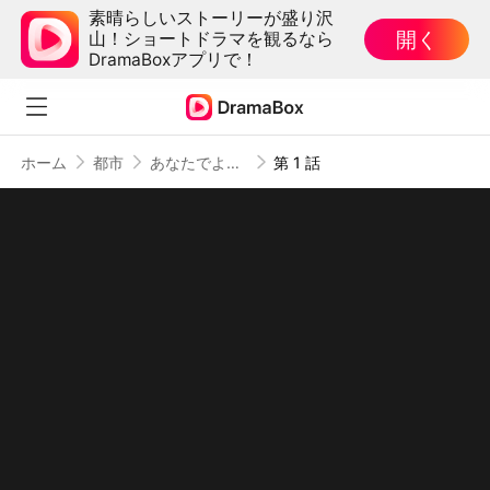
素晴らしいストーリーが盛り沢
開く
山！ショートドラマを観るなら
DramaBoxアプリで！
ホーム
都市
あなたでよかった
第 1 話