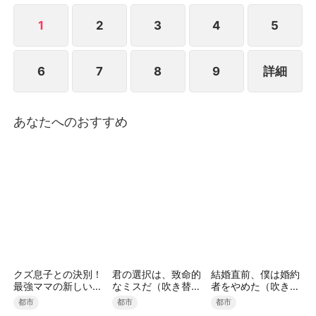
1
2
3
4
5
6
7
8
9
詳細
あなたへのおすすめ
クズ息子との決別！
君の選択は、致命的
結婚直前、僕は婚約
最強ママの新しい人
なミスだ（吹き替
者をやめた（吹き替
生
え）
え）
都市
都市
都市