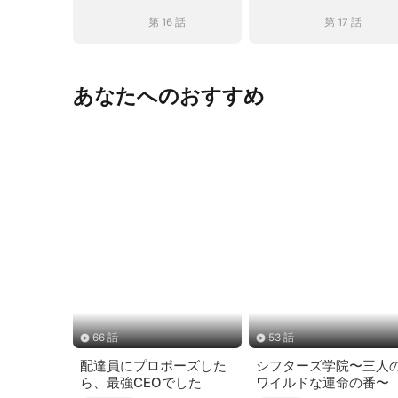
第 16 話
第 17 話
あなたへのおすすめ
66 話
53 話
配達員にプロポーズした
シフターズ学院〜三人
ら、最強CEOでした
ワイルドな運命の番〜