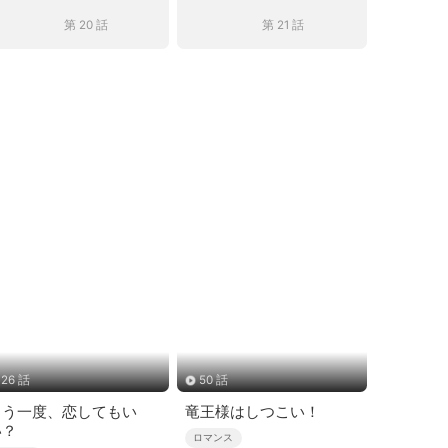
第 20 話
第 21 話
26 話
50 話
もう一度、恋してもい
竜王様はしつこい！
い？
ロマンス