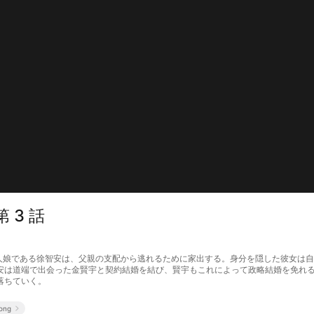
 3 話
豪の一人娘である徐智安は、父親の支配から逃れるために家出する。身分を隠した彼女
安は道端で出会った金賢宇と契約結婚を結び、賢宇もこれによって政略結婚を免れ
落ちていく。
eong