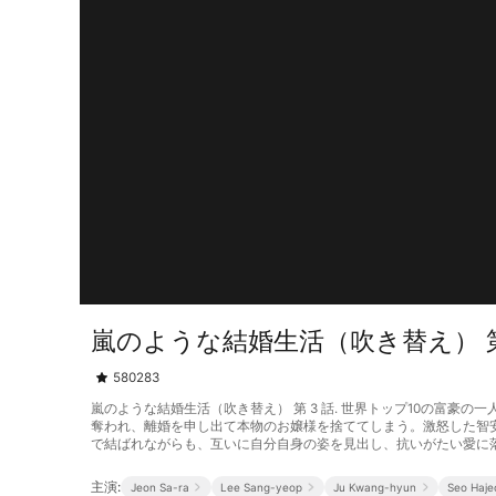
嵐のような結婚生活（吹き替え） 第
580283
嵐のような結婚生活（吹き替え） 第 3 話. 世界トップ10の富
奪われ、離婚を申し出て本物のお嬢様を捨ててしまう。激怒した智
で結ばれながらも、互いに自分自身の姿を見出し、抗いがたい愛に
主演:
Jeon Sa-ra
Lee Sang-yeop
Ju Kwang-hyun
Seo Haj