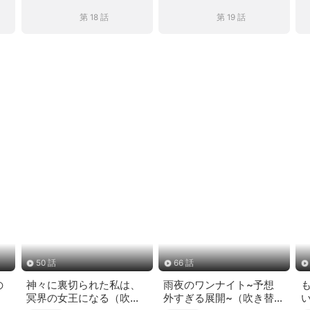
第 18 話
第 19 話
50 話
66 話
の
神々に裏切られた私は、
雨夜のワンナイト~予想
冥界の女王になる（吹き
外すぎる展開~（吹き替