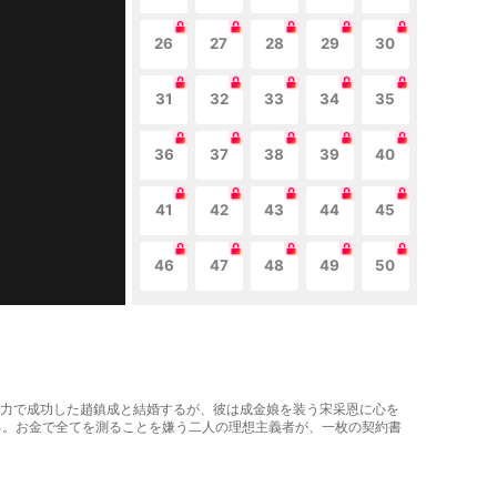
26
27
28
29
30
31
32
33
34
35
36
37
38
39
40
41
42
43
44
45
46
47
48
49
50
は自力で成功した趙鎮成と結婚するが、彼は成金娘を装う宋采恩に心を
る。お金で全てを測ることを嫌う二人の理想主義者が、一枚の契約書