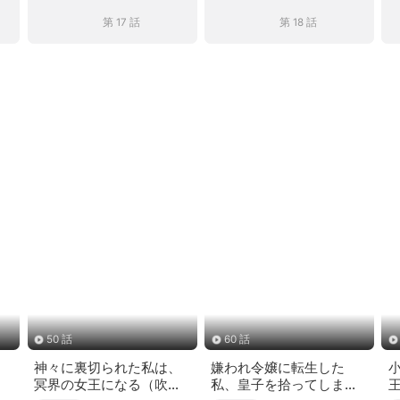
第 17 話
第 18 話
50 話
60 話
神々に裏切られた私は、
嫌われ令嬢に転生した
冥界の女王になる（吹き
私、皇子を拾ってしまっ