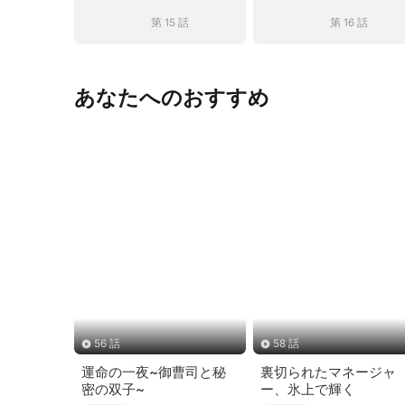
第 15 話
第 16 話
あなたへのおすすめ
56 話
58 話
運命の一夜~御曹司と秘
裏切られたマネージャ
密の双子~
ー、氷上で輝く