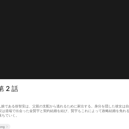
 2 話
豪の一人娘である徐智安は、父親の支配から逃れるために家出する。身分を隠した彼女
安は道端で出会った金賢宇と契約結婚を結び、賢宇もこれによって政略結婚を免れ
落ちていく。
eong