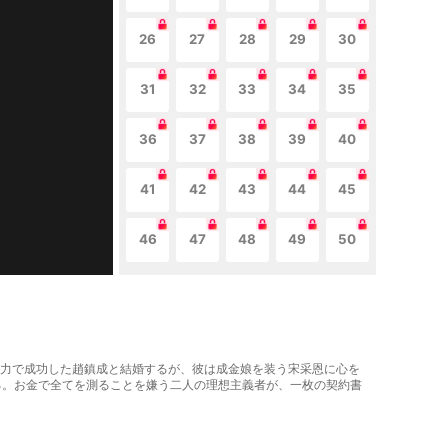
26
27
28
29
30
31
32
33
34
35
36
37
38
39
40
41
42
43
44
45
46
47
48
49
50
は自力で成功した趙鎮成と結婚するが、彼は成金娘を装う宋采恩に心を
る。お金で全てを測ることを嫌う二人の理想主義者が、一枚の契約書