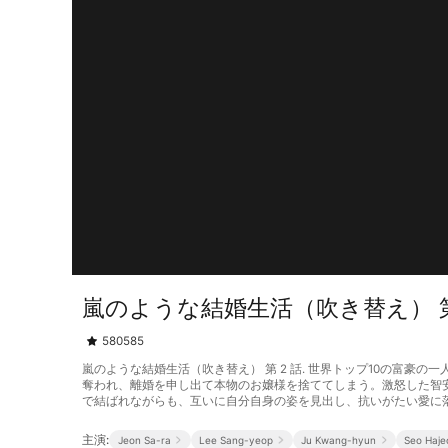
嵐のような結婚生活（吹き替え） 第
580585
嵐のような結婚生活（吹き替え） 第 2 話. 世界トップ10の富
奪われ、離婚を申し出て本物のお嬢様を捨ててしまう。激怒した智
で結ばれながらも、互いに自分自身の姿を見出し、抗いがたい愛に
主演:
Jeon Sa-ra
Lee Sang-yeop
Ju Kwang-hyun
Seo Haj