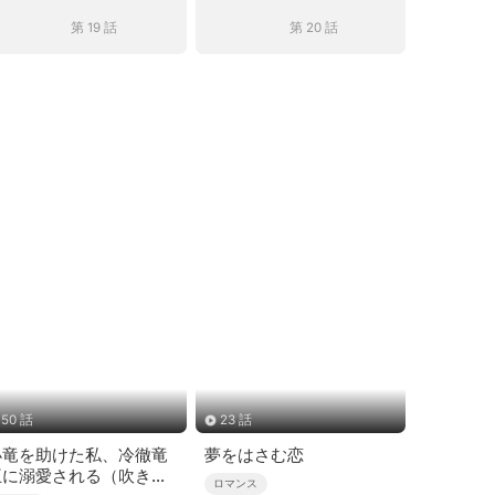
第 19 話
第 20 話
50 話
23 話
小竜を助けた私、冷徹竜
夢をはさむ恋
王に溺愛される（吹き替
ロマンス