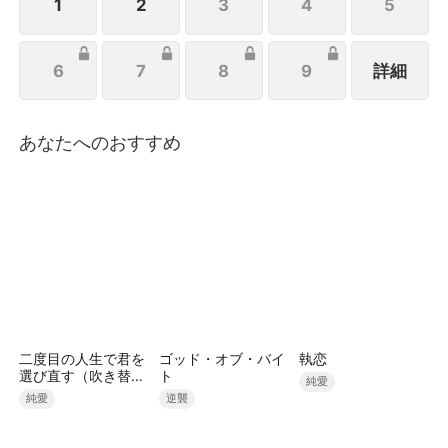
1
2
3
4
5
6
7
8
9
詳細
あなたへのおすすめ
二度目の人生で君を
ゴッド・オブ・バイ
執恋
選び直す（吹き替
ト
純愛
え）
純愛
逆襲