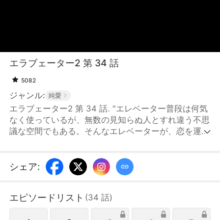
エラブェーター2 第 34 話
5082
ジャンル:
純愛
エラブェーター2 第 34 話. "エレベーター普段は何気
なく使っているが、無数の見知らぬ人とすれ違う不思
議な空間でもある。そんなエレベーターが、恋を運ん
でくれるとしたら──？ひとりの愛を探す人、シーカ
ーとそのシーカーの価値観を映す5つのフロアにいる
5人のフロアーズ。「まずは惑わせないと──」鍛え抜
シェア
:
かれた肉体美を誇るミョンギと彼の一つ一つの言葉に
心が揺れるフロアーズ。はたして、彼と結ばれるのは
エピソードリスト
(
34
話
)
誰なのか？"