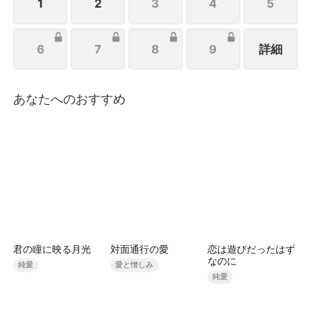
1
2
3
4
5
6
7
8
9
詳細
あなたへのおすすめ
君の瞳に映る月光
対面通行の愛
恋は遊びだったはず
なのに
純愛
愛と憎しみ
純愛