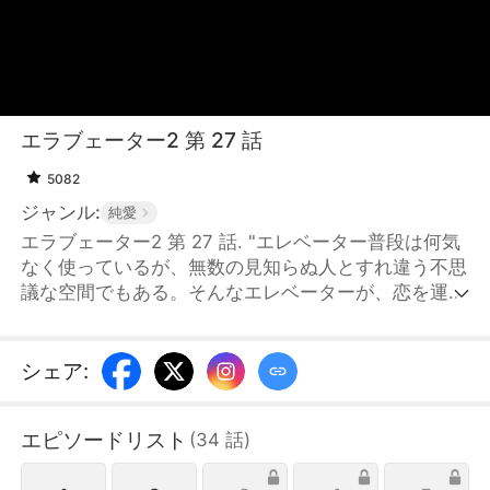
エラブェーター2 第 27 話
5082
ジャンル:
純愛
エラブェーター2 第 27 話. "エレベーター普段は何気
なく使っているが、無数の見知らぬ人とすれ違う不思
議な空間でもある。そんなエレベーターが、恋を運ん
でくれるとしたら──？ひとりの愛を探す人、シーカ
ーとそのシーカーの価値観を映す5つのフロアにいる
5人のフロアーズ。「まずは惑わせないと──」鍛え抜
シェア
:
かれた肉体美を誇るミョンギと彼の一つ一つの言葉に
心が揺れるフロアーズ。はたして、彼と結ばれるのは
エピソードリスト
(
34
話
)
誰なのか？"