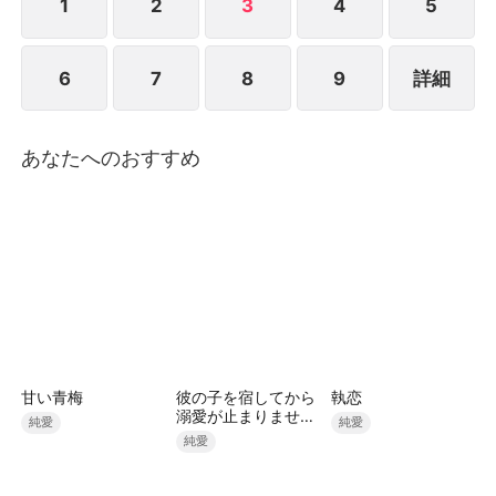
1
2
3
4
5
6
7
8
9
詳細
あなたへのおすすめ
甘い青梅
彼の子を宿してから
執恋
溺愛が止まりません
純愛
純愛
（吹き替え）
純愛