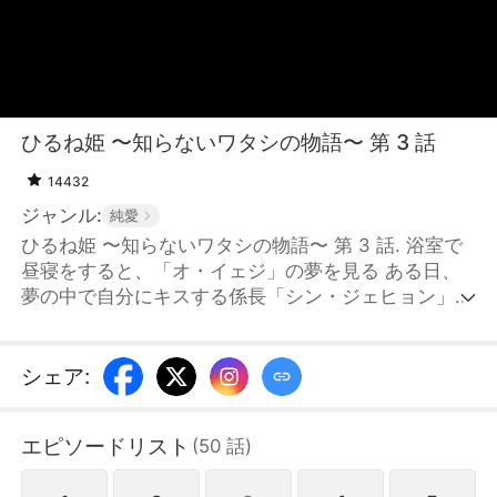
ひるね姫 〜知らないワタシの物語〜 第 3 話
14432
ジャンル:
純愛
ひるね姫 〜知らないワタシの物語〜 第 3 話. 浴室で
昼寝をすると、「オ・イェジ」の夢を見る ある日、
夢の中で自分にキスする係長「シン・ジェヒョン」を
見た 予知夢を避け、予測不能なロマンス。
シェア
:
エピソードリスト
(
50
話
)