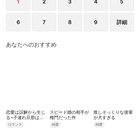
1
2
3
4
5
6
7
8
9
詳細
あなたへのおすすめ
恋愛は誤解から生じ
スピード婚の相手が
推しそっくりな後輩
る~子連れ旦那はす
権門だった件
が犬すぎる
ごい人！？
ロマンス
純愛
純愛