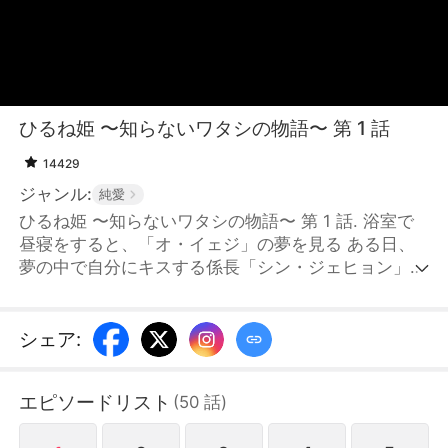
ひるね姫 〜知らないワタシの物語〜 第 1 話
14429
ジャンル:
純愛
ひるね姫 〜知らないワタシの物語〜 第 1 話. 浴室で
昼寝をすると、「オ・イェジ」の夢を見る ある日、
夢の中で自分にキスする係長「シン・ジェヒョン」を
見た 予知夢を避け、予測不能なロマンス。
シェア
:
エピソードリスト
(
50
話
)