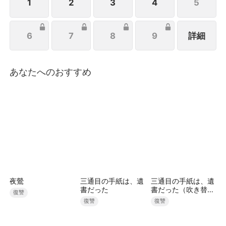
の邪悪な策略は次第にエスカレートしていく。やが
1
2
3
4
5
て、彼の嫌がらせによりケイコはすべてを失い、絶望
の淵に立たされる。失うものがなくなった彼女は、レ
6
7
8
9
詳細
イへの復讐を誓うのだった——。次々と明かされる衝
撃的な真実、張り巡らされた罠、そして執念の復讐
劇。このスリリングなサイコサスペンスドラマは、予
測不能な展開で観る者を惹きつける。
あなたへのおすすめ
夜鶯
三通目の手紙は、遺
三通目の手紙は、遺
書だった
書だった（吹き替
復讐
え）
復讐
復讐