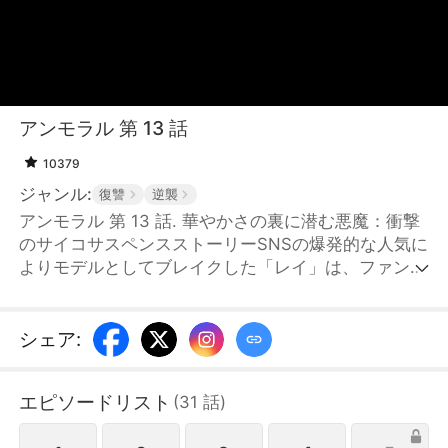
アンモラル 第 13 話
10379
ジャンル:
復讐
逆襲
アンモラル 第 13 話. 華やかさの裏に潜む悪魔：衝撃
のサイコサスペンスストーリーSNSの爆発的な人気に
よりモデルとしてブレイクした「レイ」は、ファンか
ら絶大な支持を得ていた。しかし、その魅力的な表の
顔の裏には、悪魔のような本性が隠されていた——。
憧れの会社に入社した新人・ケイコは、大人気モデル
シェア
:
であるレイの担当マネージャーに抜擢され、大きなや
りがいを感じながら懸命に働く。しかし、既婚者であ
エピソードリスト
(
31
話
)
るにもかかわらず、レイは彼女に執拗なアプローチを
仕掛けてくる。ケイコは毅然と拒否するものの、レイ