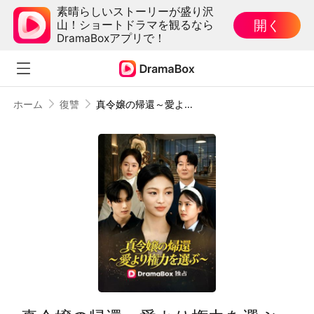
素晴らしいストーリーが盛り沢
開く
山！ショートドラマを観るなら
DramaBoxアプリで！
ホーム
復讐
真令嬢の帰還～愛より権力を選ぶ～