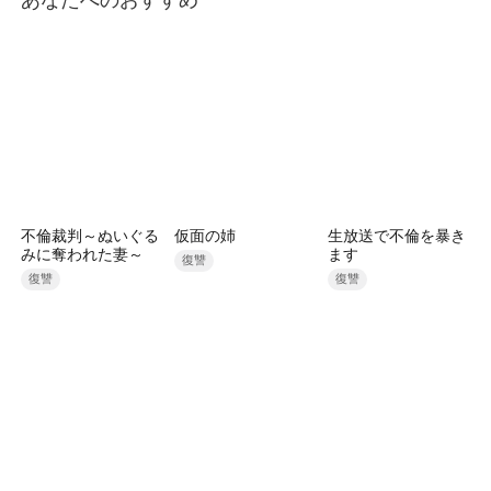
不倫裁判～ぬいぐる
仮面の姉
生放送で不倫を暴き
みに奪われた妻～
ます
復讐
復讐
復讐