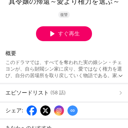
真令嬢の帰還～愛より権力を選ぶ～
復讐
すぐ再生
概要
このドラマでは、すべてを奪われた実の娘シン・チェ
ヨンが、自ら財閥シン家に戻り、愛ではなく権力を選
び、自分の居場所を取り戻していく物語である。家
族、欲望、そして選択が絡み合う熾烈な感情の戦いを
描いたドラマである。
エピソードリスト
(
58
話
)
シェア
:
あなたへのおすすめ