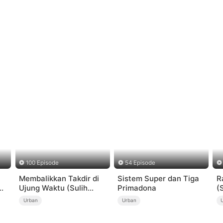
100 Episode
54 Episode
Membalikkan Takdir di
Sistem Super dan Tiga
R
Ujung Waktu (Sulih
Primadona
(
Suara)
Urban
Urban