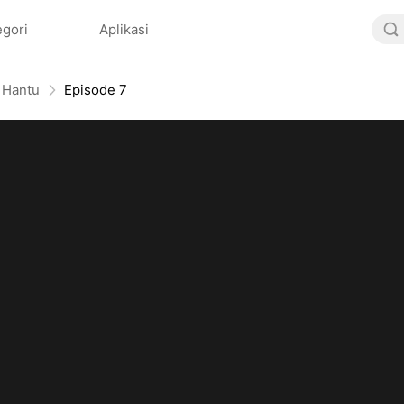
egori
Aplikasi
 Hantu
Episode 7