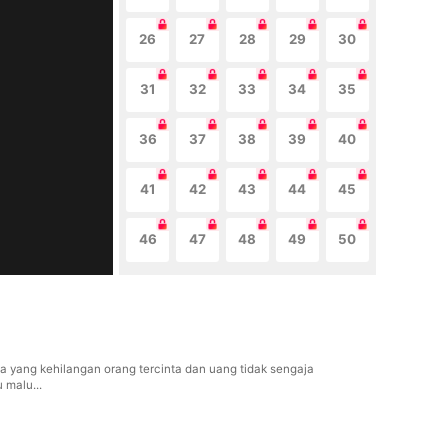
26
27
28
29
30
31
32
33
34
35
36
37
38
39
40
41
42
43
44
45
46
47
48
49
50
ia yang kehilangan orang tercinta dan uang tidak sengaja
 malu...