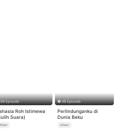
98 Episode
48 Episode
ahasia Roh Istimewa
Perlindunganku di
Sulih Suara)
Dunia Beku
Urban
Urban