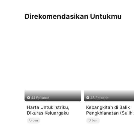
Direkomendasikan Untukmu
44 Episode
43 Episode
Harta Untuk Istriku,
Kebangkitan di Balik
Dikuras Keluargaku
Pengkhianatan (Sulih
Suara)
Urban
Urban