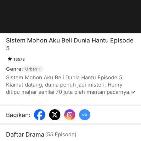
Sistem Mohon Aku Beli Dunia Hantu Episode
5
16573
Genre:
Urban
Sistem Mohon Aku Beli Dunia Hantu Episode 5.
Kiamat datang, dunia penuh jadi misteri. Henry
ditipu mahar senilai 70 juta oleh mantan pacarnya.
Dia yang kehilangan orang tercinta dan uang tidak
sengaja mengaktifkan sistem kaya raya. Sejak saat
itu, dia bisa semena-mena di dunia baru dengan
Bagikan
:
uang hantu, bahkan membuat mantannya yang
matre itu malu...
Daftar Drama
(
55
Episode
)