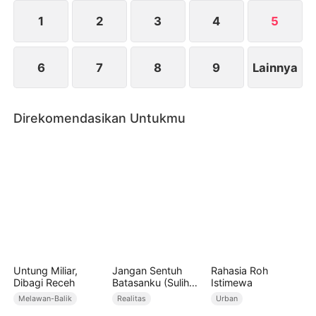
1
2
3
4
5
6
7
8
9
Lainnya
Direkomendasikan Untukmu
Untung Miliar,
Jangan Sentuh
Rahasia Roh
Dibagi Receh
Batasanku (Sulih
Istimewa
Suara)
Melawan-Balik
Realitas
Urban