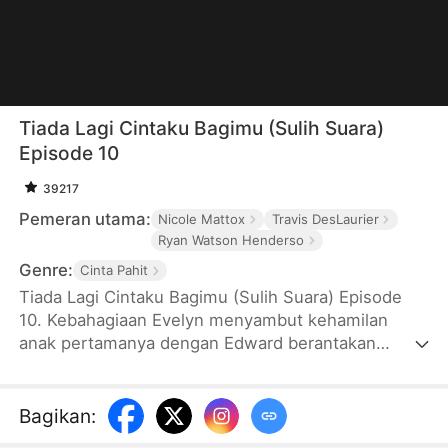
Tiada Lagi Cintaku Bagimu (Sulih Suara)
Episode 10
39217
Pemeran utama:
Nicole Mattox
Travis DesLaurier
Ryan Watson Henderso
Genre:
Cinta Pahit
Tiada Lagi Cintaku Bagimu (Sulih Suara) Episode
10. Kebahagiaan Evelyn menyambut kehamilan
anak pertamanya dengan Edward berantakan
karena kedatangan Daisy, teman masa kecil
Edward. Puncaknya akibat ulah Daisy dan perlakuan
Edward, Evelyn keguguran. Sakit hati, Evelyn
Bagikan
:
menerima tawaran sahabat dekatnya Aarin untuk