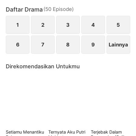
kembali menekuni karir desainnya. Sementara itu
Daftar Drama
(
50
Episode
)
Edward yang akhirnya menyadari ulah Daisy berniat
menjauh dan berusaha kembali merebut Evelyn
walau nyawa taruhannya…
1
2
3
4
5
6
7
8
9
Lainnya
Direkomendasikan Untukmu
Setiamu Menantiku
Ternyata Aku Putri
Terjebak Dalam