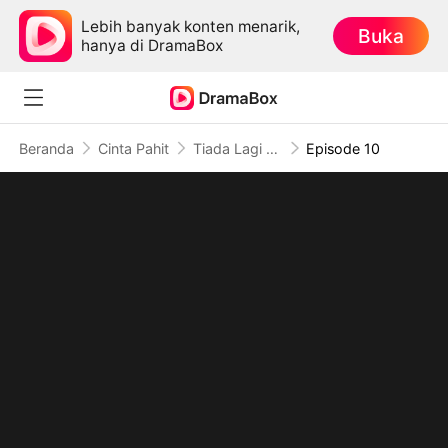
Lebih banyak konten menarik,
Buka
hanya di DramaBox
Beranda
Cinta Pahit
Tiada Lagi Cintaku Bagimu (Sulih Suara)
Episode 10