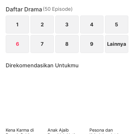
menekuni karir desainnya. Sementara itu Edward
Daftar Drama
(
50
Episode
)
yang akhirnya menyadari ulah Daisy berniat
menjauh dan berusaha kembali merebut Evelyn
walau nyawa taruhannya…
1
2
3
4
5
6
7
8
9
Lainnya
Direkomendasikan Untukmu
Kena Karma di
Anak Ajaib
Pesona dan