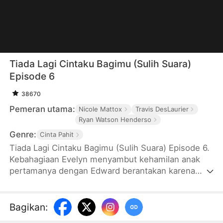
Tiada Lagi Cintaku Bagimu (Sulih Suara)
Episode 6
38670
Pemeran utama:
Nicole Mattox
Travis DesLaurier
Ryan Watson Henderso
Genre:
Cinta Pahit
Tiada Lagi Cintaku Bagimu (Sulih Suara) Episode 6.
Kebahagiaan Evelyn menyambut kehamilan anak
pertamanya dengan Edward berantakan karena
kedatangan Daisy, teman masa kecil Edward.
Puncaknya akibat ulah Daisy dan perlakuan Edward,
Evelyn keguguran. Sakit hati, Evelyn menerima
Bagikan
:
tawaran sahabat dekatnya Aarin untuk kembali