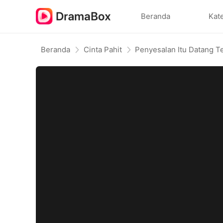
Beranda
Kat
Beranda
Cinta Pahit
Penyesalan Itu Datang T