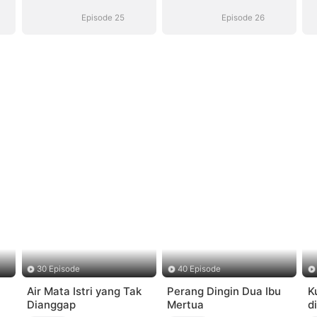
Episode 25
Episode 26
30 Episode
40 Episode
Air Mata Istri yang Tak
Perang Dingin Dua Ibu
K
Dianggap
Mertua
d