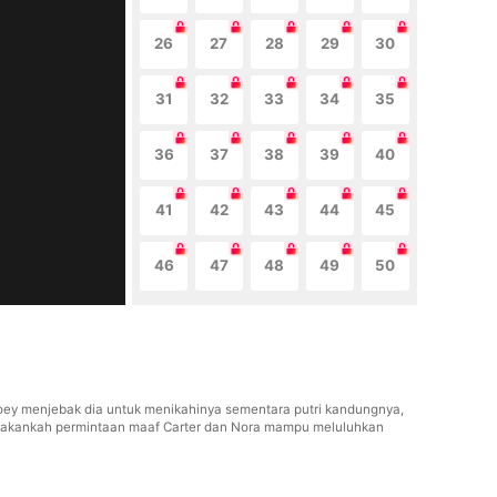
26
27
28
29
30
31
32
33
34
35
36
37
38
39
40
41
42
43
44
45
46
47
48
49
50
oey menjebak dia untuk menikahinya sementara putri kandungnya,
ka, akankah permintaan maaf Carter dan Nora mampu meluluhkan