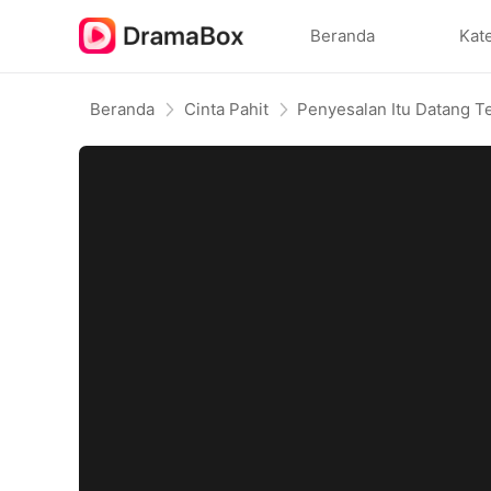
Beranda
Kat
Beranda
Cinta Pahit
Penyesalan Itu Datang T