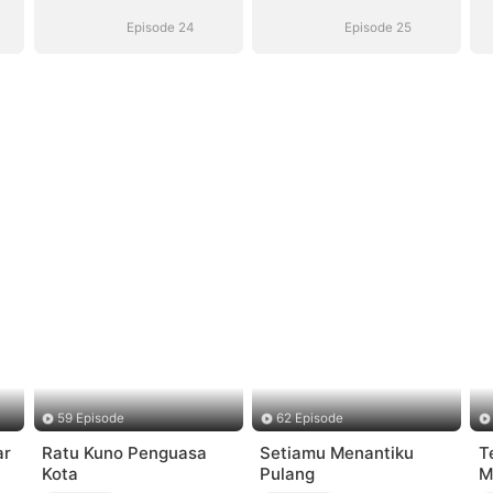
Episode 24
Episode 25
59 Episode
62 Episode
ar
Ratu Kuno Penguasa
Setiamu Menantiku
T
Kota
Pulang
M