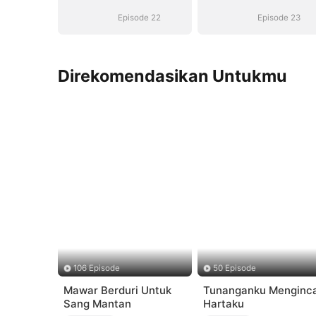
Episode 22
Episode 23
Direkomendasikan Untukmu
106 Episode
50 Episode
Mawar Berduri Untuk
Tunanganku Menginc
Sang Mantan
Hartaku