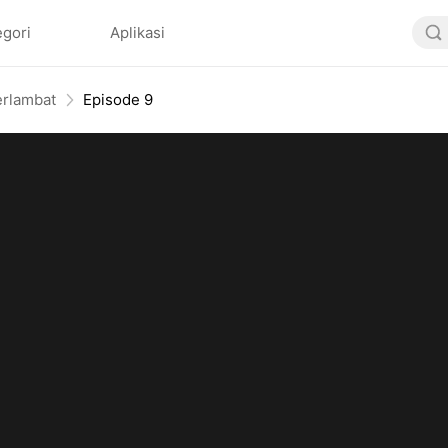
egori
Aplikasi
erlambat
Episode 9