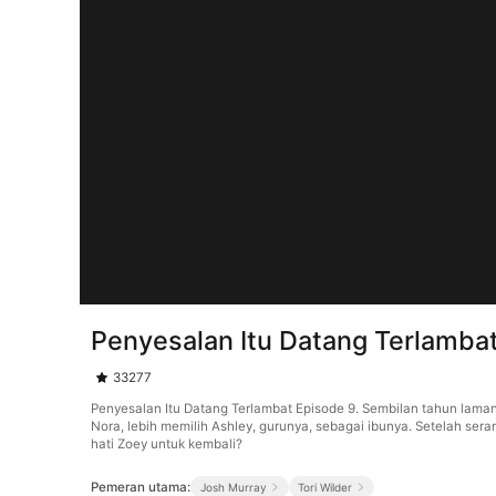
Penyesalan Itu Datang Terlamba
33277
Penyesalan Itu Datang Terlambat Episode 9. Sembilan tahun lama
Nora, lebih memilih Ashley, gurunya, sebagai ibunya. Setelah s
hati Zoey untuk kembali?
Pemeran utama:
Josh Murray
Tori Wilder