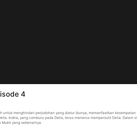
pisode 4
mah untuk menghindari perjodohan yang diatur ibunya, memanfaatkan kesempatan
a. Indira, yang cemburu pada Delia, terus-menerus mempersulit Delia. Dalam si
a Mukti yang sebenarnya.