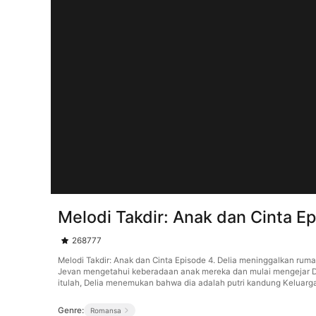
Melodi Takdir: Anak dan Cinta E
268777
Melodi Takdir: Anak dan Cinta Episode 4. Delia meninggalkan ru
Jevan mengetahui keberadaan anak mereka dan mulai mengejar Deli
itulah, Delia menemukan bahwa dia adalah putri kandung Keluarg
Genre:
Romansa