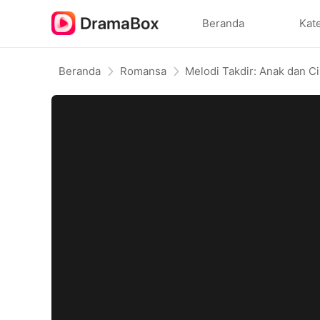
Beranda
Kat
Beranda
Romansa
Melodi Takdir: Anak dan Ci