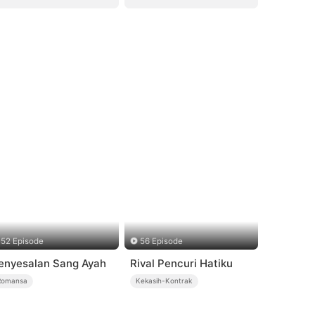
52 Episode
56 Episode
enyesalan Sang Ayah
Rival Pencuri Hatiku
Romansa
Kekasih-Kontrak