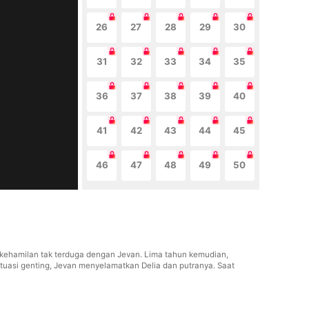
26
27
28
29
30
31
32
33
34
35
36
37
38
39
40
41
42
43
44
45
46
47
48
49
50
 kehamilan tak terduga dengan Jevan. Lima tahun kemudian,
tuasi genting, Jevan menyelamatkan Delia dan putranya. Saat