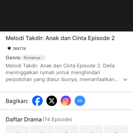
Melodi Takdir: Anak dan Cinta Episode 2
268774
Genre:
Romansa
Melodi Takdir: Anak dan Cinta Episode 2. Delia
meninggalkan rumah untuk menghindari
perjodohan yang diatur ibunya, memanfaatkan
kesempatan kehamilan tak terduga dengan Jevan.
Lima tahun kemudian, Jevan mengetahui
keberadaan anak mereka dan mulai mengejar Delia.
Bagikan
:
Indira, yang cemburu pada Delia, terus-menerus
mempersulit Delia. Dalam situasi genting, Jevan
Daftar Drama
(
74
Episode
)
menyelamatkan Delia dan putranya. Saat itulah,
Delia menemukan bahwa dia adalah putri kandung