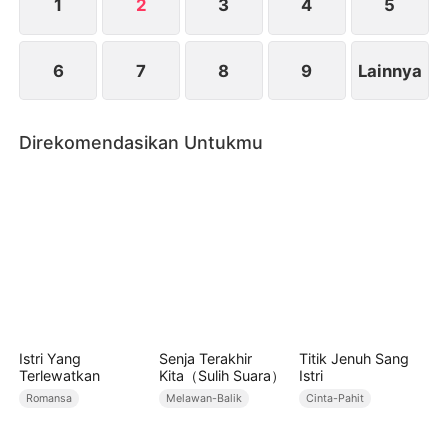
Keluarga Mukti yang sebenarnya.
1
2
3
4
5
6
7
8
9
Lainnya
Direkomendasikan Untukmu
Istri Yang
Senja Terakhir
Titik Jenuh Sang
Terlewatkan
Kita（Sulih Suara）
Istri
Romansa
Melawan-Balik
Cinta-Pahit