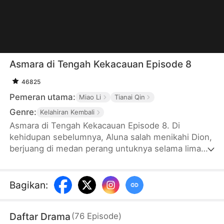
Asmara di Tengah Kekacauan Episode 8
46825
Pemeran utama:
Miao Li
Tianai Qin
Genre:
Kelahiran Kembali
Asmara di Tengah Kekacauan Episode 8. Di
kehidupan sebelumnya, Aluna salah menikahi Dion,
berjuang di medan perang untuknya selama lima
tahun, tetapi seluruh keluarganya dieksekusi.
Setelah dilahirkan kembali, Aluna bersumpah untuk
membalas dendam, bekerja sama dengan Raja
Bagikan
:
Utana, Lucian, untuk mengungkap kejahatan Dion,
dan akhirnya menjadi Raja Sena yang legendaris.
Daftar Drama
(
76
Episode
)