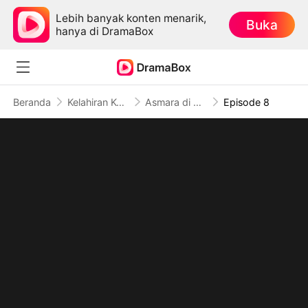
Lebih banyak konten menarik,
Buka
hanya di DramaBox
Beranda
Kelahiran Kembali
Asmara di Tengah Kekacauan
Episode 8