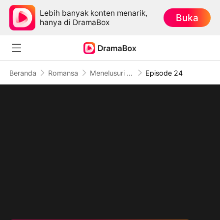
Lebih banyak konten menarik,
Buka
hanya di DramaBox
Beranda
Romansa
Menelusuri Jejak Cinta
Episode 24