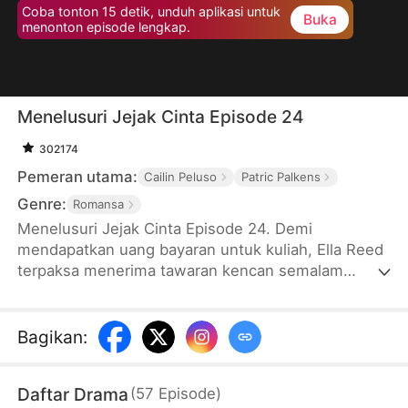
Coba tonton 15 detik, unduh aplikasi untuk
Buka
menonton episode lengkap.
Menelusuri Jejak Cinta Episode 24
302174
Pemeran utama:
Cailin Peluso
Patric Palkens
Genre:
Romansa
Menelusuri Jejak Cinta Episode 24. Demi
mendapatkan uang bayaran untuk kuliah, Ella Reed
terpaksa menerima tawaran kencan semalam
dengan Sebastian Harrington, seorang milyarder
berpengaruh dari Harrington Group yang mewarisi
gen infertilitas dari keluarga. Saat Sebastian
Bagikan
:
mengetahui Ella ternyata hamil anak kembar,
Sebastian melakukan segala cara untuk melindungi
Daftar Drama
(
57
Episode
)
dan memastikan kehamilan Ella berjalan lancar