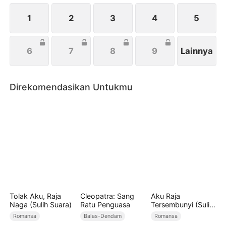
demi mendapatkan ahli waris yang telah lama
diidam-idamkannya.
1
2
3
4
5
6
7
8
9
Lainnya
Direkomendasikan Untukmu
Tolak Aku, Raja
Cleopatra: Sang
Aku Raja
Naga (Sulih Suara)
Ratu Penguasa
Tersembunyi (Sulih
Suara)
Romansa
Balas-Dendam
Romansa