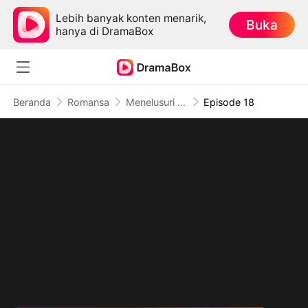
Lebih banyak konten menarik,
Buka
hanya di DramaBox
Beranda
Romansa
Menelusuri Jejak Cinta
Episode 18