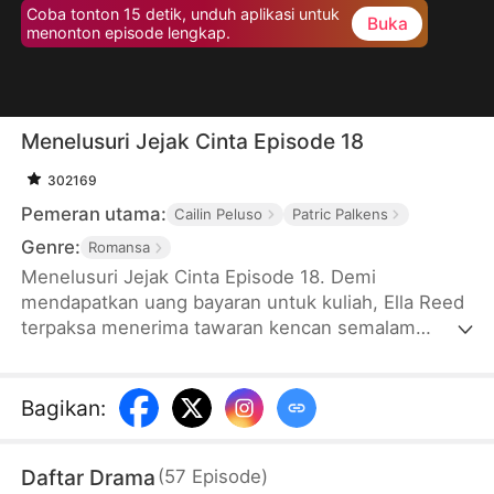
Coba tonton 15 detik, unduh aplikasi untuk
Buka
menonton episode lengkap.
Menelusuri Jejak Cinta Episode 18
302169
Pemeran utama:
Cailin Peluso
Patric Palkens
Genre:
Romansa
Menelusuri Jejak Cinta Episode 18. Demi
mendapatkan uang bayaran untuk kuliah, Ella Reed
terpaksa menerima tawaran kencan semalam
dengan Sebastian Harrington, seorang milyarder
berpengaruh dari Harrington Group yang mewarisi
gen infertilitas dari keluarga. Saat Sebastian
Bagikan
:
mengetahui Ella ternyata hamil anak kembar,
Sebastian melakukan segala cara untuk melindungi
Daftar Drama
(
57
Episode
)
dan memastikan kehamilan Ella berjalan lancar