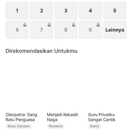
demi mendapatkan ahli waris yang telah lama
diidam-idamkannya.
1
2
3
4
5
6
7
8
9
Lainnya
Direkomendasikan Untukmu
Cleopatra: Sang
Menjadi Kekasih
Guru Privatku
Ratu Penguasa
Naga
Sangat Cantik
Balas-Dendam
Romansa
Manis