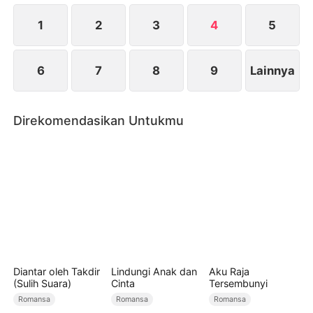
harus membuat pilihan. Mafia yang amat dominan
atau anak muda yang polos? Siapa yang akan dia
1
2
3
4
5
pilih?
6
7
8
9
Lainnya
Direkomendasikan Untukmu
Diantar oleh Takdir
Lindungi Anak dan
Aku Raja
(Sulih Suara)
Cinta
Tersembunyi
Romansa
Romansa
Romansa