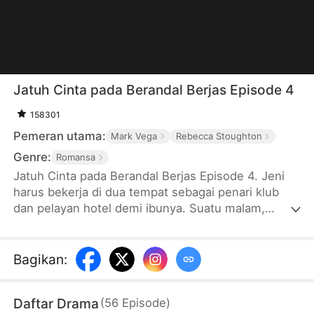
Jatuh Cinta pada Berandal Berjas Episode 4
158301
Pemeran utama:
Mark Vega
Rebecca Stoughton
Genre:
Romansa
Jatuh Cinta pada Berandal Berjas Episode 4. Jeni
harus bekerja di dua tempat sebagai penari klub
dan pelayan hotel demi ibunya. Suatu malam,
Milan, ketua mafia berandal yang terkenal,
memasuki klub Jeni, berharap untuk mendapatkan
kembali “kekuasaannya”. Setiap wanita merasa
Bagikan
:
kecewa, kecuali Jeni. Dia langsung jatuh cinta pada
Jeni tanpa mengetahui bahwa teman Jeni, Anton,
Daftar Drama
(
56
Episode
)
juga rela mengorbankan segalanya demi dia. Dia