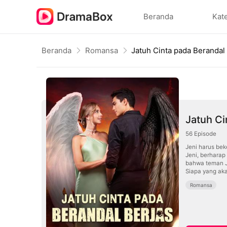
Beranda
Kat
Beranda
Romansa
Jatuh Cinta pada Berandal
Jatuh Ci
56
Episode
Jeni harus bek
Jeni, berharap
bahwa teman J
Siapa yang aka
Romansa