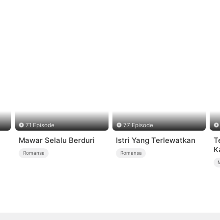
71 Episode
77 Episode
Mawar Selalu Berduri
Istri Yang Terlewatkan
T
K
Romansa
Romansa