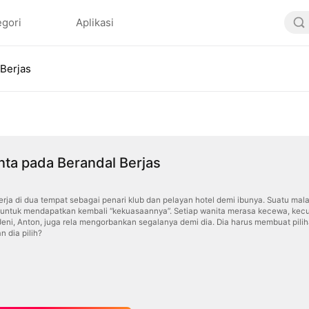
egori
Aplikasi
 Berjas
nta pada Berandal Berjas
erja di dua tempat sebagai penari klub dan pelayan hotel demi ibunya. Suatu mal
 untuk mendapatkan kembali “kekuasaannya”. Setiap wanita merasa kecewa, kecua
eni, Anton, juga rela mengorbankan segalanya demi dia. Dia harus membuat pili
n dia pilih?