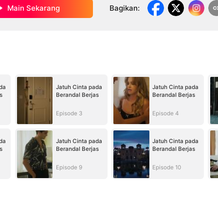
Main Sekarang
Bagikan
:
da
Jatuh Cinta pada
Jatuh Cinta pada
s
Berandal Berjas
Berandal Berjas
Episode 3
Episode 4
da
Jatuh Cinta pada
Jatuh Cinta pada
s
Berandal Berjas
Berandal Berjas
Episode 9
Episode 10