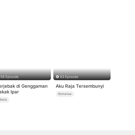
58 Episode
63 Episode
erjebak di Genggaman
Aku Raja Tersembunyi
akak Ipar
Romansa
Manis