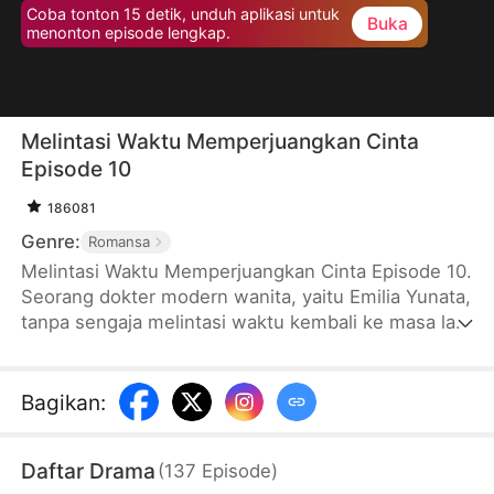
Coba tonton 15 detik, unduh aplikasi untuk
Buka
menonton episode lengkap.
Melintasi Waktu Memperjuangkan Cinta
Episode 10
186081
Genre:
Romansa
Melintasi Waktu Memperjuangkan Cinta Episode 10.
Seorang dokter modern wanita, yaitu Emilia Yunata,
tanpa sengaja melintasi waktu kembali ke masa lalu
menjadi istri yang dicampakkan oleh Pangeran
Chendo, yaitu Ricky Suharja. Ternyata di antara
Emilia dan Pangeran Chendo terjalin suatu
Bagikan
:
hubungan budi dan dendam yang sangat dalam.
Setelah melewati berbagai masalah beruntun,
Daftar Drama
(
137
Episode
)
mereka berdua yang awalnya tidak akrab pun