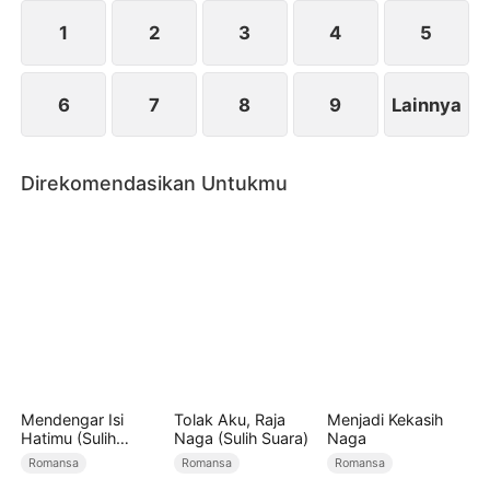
kemudian menjadi dekat. Pada akhirnya, mereka
pun memilih untuk bersama.
1
2
3
4
5
6
7
8
9
Lainnya
Direkomendasikan Untukmu
Mendengar Isi
Tolak Aku, Raja
Menjadi Kekasih
Hatimu (Sulih
Naga (Sulih Suara)
Naga
Suara)
Romansa
Romansa
Romansa