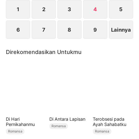
kemudian menjadi dekat. Pada akhirnya, mereka
pun memilih untuk bersama.
1
2
3
4
5
6
7
8
9
Lainnya
Direkomendasikan Untukmu
Di Hari
Di Antara Lapisan
Terobsesi pada
Pernikahanmu
Ayah Sahabatku
Romansa
Romansa
Romansa