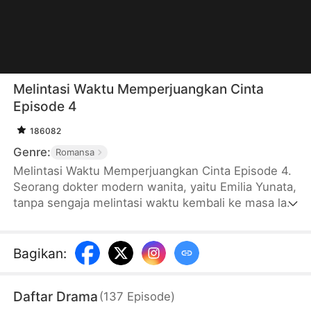
Melintasi Waktu Memperjuangkan Cinta
Episode 4
186082
Genre:
Romansa
Melintasi Waktu Memperjuangkan Cinta Episode 4.
Seorang dokter modern wanita, yaitu Emilia Yunata,
tanpa sengaja melintasi waktu kembali ke masa lalu
menjadi istri yang dicampakkan oleh Pangeran
Chendo, yaitu Ricky Suharja. Ternyata di antara
Emilia dan Pangeran Chendo terjalin suatu
Bagikan
:
hubungan budi dan dendam yang sangat dalam.
Setelah melewati berbagai masalah beruntun,
Daftar Drama
(
137
Episode
)
mereka berdua yang awalnya tidak akrab pun