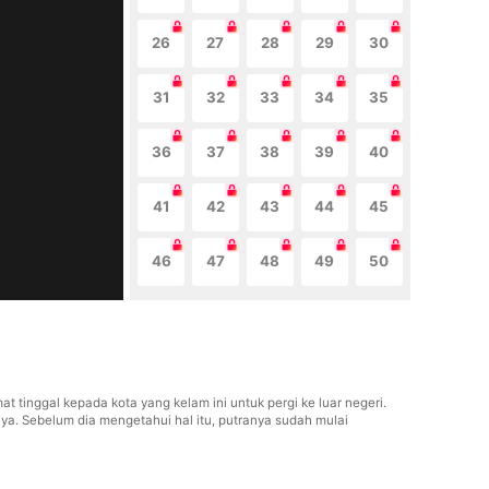
26
27
28
29
30
31
32
33
34
35
36
37
38
39
40
41
42
43
44
45
46
47
48
49
50
inggal kepada kota yang kelam ini untuk pergi ke luar negeri.
ya. Sebelum dia mengetahui hal itu, putranya sudah mulai