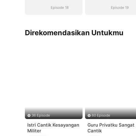
yang Hilang
yang Hilang
Episode 18
Episode 19
Direkomendasikan Untukmu
36 Episode
60 Episode
Istri Cantik Kesayangan
Guru Privatku Sangat
Militer
Cantik