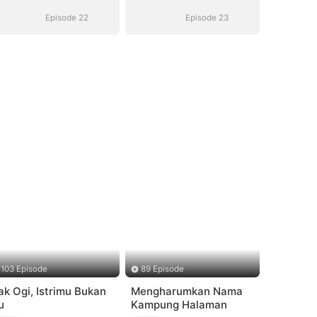
yang Hilang
yang Hilang
Episode 22
Episode 23
103 Episode
89 Episode
ak Ogi, Istrimu Bukan
Mengharumkan Nama
u
Kampung Halaman