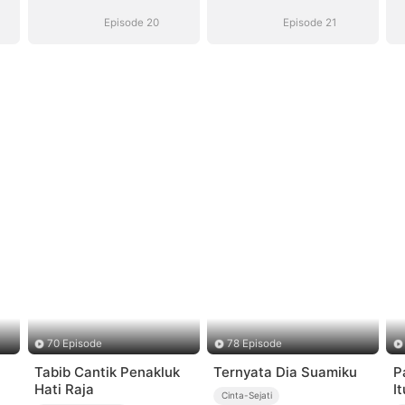
yang Hilang
yang Hilang
Episode 20
Episode 21
70 Episode
78 Episode
Tabib Cantik Penakluk
Ternyata Dia Suamiku
P
Hati Raja
It
Cinta-Sejati