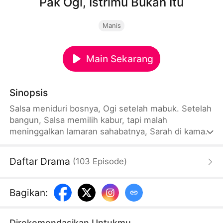
Pak Ogi, Istrimu Bukan Itu
Manis
Main Sekarang
Sinopsis
Salsa meniduri bosnya, Ogi setelah mabuk. Setelah
bangun, Salsa memilih kabur, tapi malah
meninggalkan lamaran sahabatnya, Sarah di kamar
Ogi.Sejak itu, Sarah menggunakan identitas palsu
itu menjadi wanita Ogi.Awalnya Salsa ingin menjadi
Daftar Drama
(
103
Episode
)
karyawati magang, tak disangka jabatannya
dinaikkan jadi sekretaris. Salsa pun terpaksa
menyimpan rahasia malam itu dengan hati-hati.Tak
Bagikan
:
disangka, Ogi malah suka padanya, bahkan
mencurigai dia adalah wanita yang tidur dengannya
Direkomendasikan Untukmu
di malam itu.