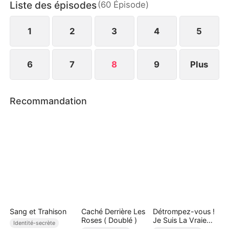
Liste des épisodes
(
60
Épisode
)
au jour les secrets et les rancœurs personnelles.
Finalement, entre protection et rédemption, il
accomplit sa mission.
1
2
3
4
5
6
7
8
9
Plus
Recommandation
Sang et Trahison
Caché Derrière Les
Détrompez-vous !
Roses ( Doublé )
Je Suis La Vraie
Identité-secrète
Patronne