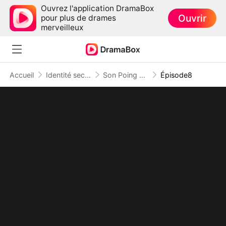
Ouvrez l'application DramaBox
Ouvrir
pour plus de drames
merveilleux
Accueil
Identité secrète
Son Poing Brise Tous Les Complots
Épisode8