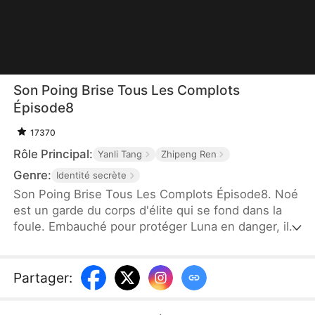
Son Poing Brise Tous Les Complots
Épisode8
17370
Rôle Principal:
Yanli Tang
Zhipeng Ren
Genre:
Identité secrète
Son Poing Brise Tous Les Complots Épisode8. Noé
est un garde du corps d'élite qui se fond dans la
foule. Embauché pour protéger Luna en danger, il
doit non seulement affronter des tentatives
d'assassinat et les machinations de familles
puissantes, mais aussi dissiper les malentendus
Partager
:
avec Luna. Face aux intrigues, il reste inébranlable
dans son rôle, éliminant chaque menace et mettant