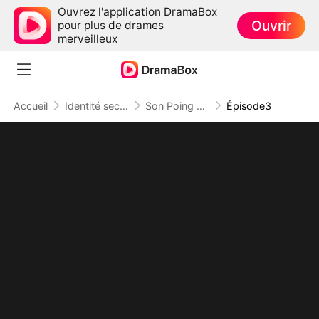
Ouvrez l'application DramaBox
Ouvrir
pour plus de drames
merveilleux
Accueil
Identité secrète
Son Poing Brise Tous Les Complots
Épisode3