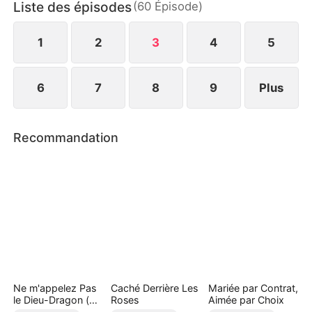
Liste des épisodes
(
60
Épisode
)
au jour les secrets et les rancœurs personnelles.
Finalement, entre protection et rédemption, il
accomplit sa mission.
1
2
3
4
5
6
7
8
9
Plus
Recommandation
Ne m'appelez Pas
Caché Derrière Les
Mariée par Contrat,
le Dieu-Dragon (
Roses
Aimée par Choix
Doublé )