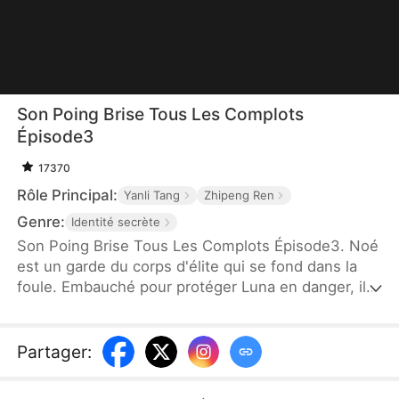
Son Poing Brise Tous Les Complots
Épisode3
17370
Rôle Principal:
Yanli Tang
Zhipeng Ren
Genre:
Identité secrète
Son Poing Brise Tous Les Complots Épisode3. Noé
est un garde du corps d'élite qui se fond dans la
foule. Embauché pour protéger Luna en danger, il
doit non seulement affronter des tentatives
d'assassinat et les machinations de familles
puissantes, mais aussi dissiper les malentendus
Partager
:
avec Luna. Face aux intrigues, il reste inébranlable
dans son rôle, éliminant chaque menace et mettant