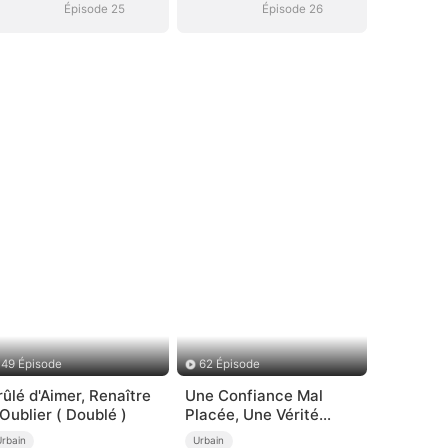
Épisode 25
Épisode 26
49 Épisode
62 Épisode
rûlé d'Aimer, Renaître
Une Confiance Mal
'Oublier ( Doublé )
Placée, Une Vérité
Cachée
Urbain
Urbain