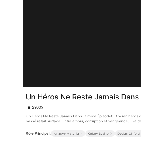
Un Héros Ne Reste Jamais Dans
29005
Un Héros Ne Reste Jamais Dans l'Ombre Épisode8. Ancien héros de
passé refait surface. Entre amour, corruption et vengeance, il va 
Rôle Principal:
Ignacyo Matynia
Kelsey Susino
Declan Clifford