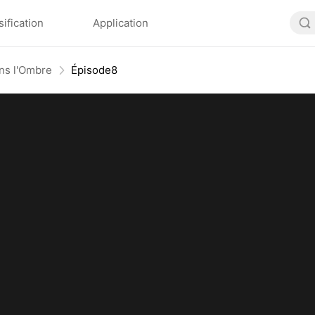
sification
Application
ns l'Ombre
Épisode8