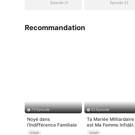
Épisode 21
Épisode 22
Recommandation
73 Épisode
53 Épisode
Noyé dans
Ta Mariée Milliardaire
l'Indifférence Familiale
est Ma Femme Infidèle
Doublé )
Urbain
Urbain