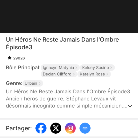
Un Héros Ne Reste Jamais Dans l'Ombre
Épisode3
29026
Rôle Principal:
Ignacyo Matynia
Kelsey Susino
Declan Clifford
Katelyn Rose
Genre:
Urbain
Un Héros Ne Reste Jamais Dans l'Ombre Épisode3.
Ancien héros de guerre, Stéphane Levaux vit
désormais incognito comme simple mécanicien.
Mais lorsqu'il prend la défense d'une femme
victime d'injustice, son passé refait surface. Entre
amour, corruption et vengeance, il va découvrir
Partager
:
qu'un véritable héros n'échappe jamais à son