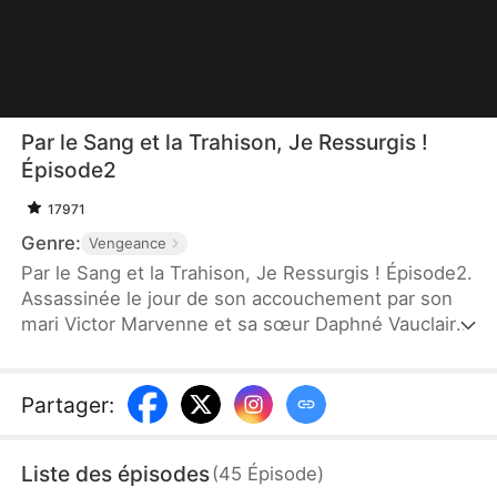
Par le Sang et la Trahison, Je Ressurgis !
Épisode2
17971
Genre:
Vengeance
Par le Sang et la Trahison, Je Ressurgis ! Épisode2.
Assassinée le jour de son accouchement par son
mari Victor Marvenne et sa sœur Daphné Vauclair,
Céliane Vauclair découvre l'horrible vérité, les
enfant qu'elle portait étaient les fruits d'une
Substitution Vitale. Elle renaît. Son pouvoir se mue
Partager
:
en Ascension du Sang. Victor a, lui aussi, connu la
réincarnation. Cette fois, Céliane change tout. Elle
Liste des épisodes
(
45
Épisode
)
épouse Théon Arno, Roi des Thériens. Sa