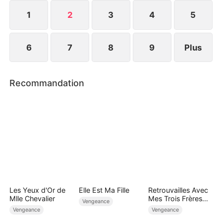
vengeance commence.
1
2
3
4
5
6
7
8
9
Plus
Recommandation
Les Yeux d'Or de
Elle Est Ma Fille
Retrouvailles Avec
Mlle Chevalier
Mes Trois Frères
Vengeance
Milliardaires
Vengeance
Vengeance