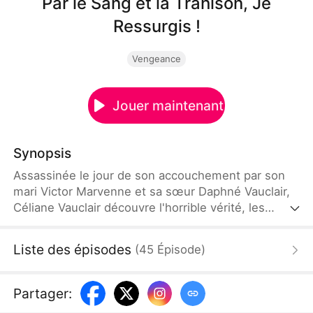
Par le Sang et la Trahison, Je
Ressurgis !
Vengeance
Jouer maintenant
Synopsis
Assassinée le jour de son accouchement par son
mari Victor Marvenne et sa sœur Daphné Vauclair,
Céliane Vauclair découvre l'horrible vérité, les
enfant qu'elle portait étaient les fruits d'une
Substitution Vitale. Elle renaît. Son pouvoir se mue
Liste des épisodes
(
45
Épisode
)
en Ascension du Sang. Victor a, lui aussi, connu la
réincarnation. Cette fois, Céliane change tout. Elle
épouse Théon Arno, Roi des Thériens. Sa
Partager
:
vengeance commence.