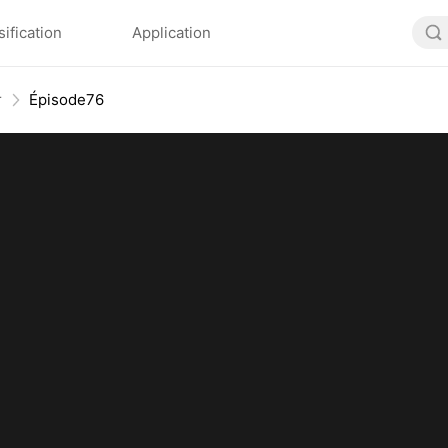
sification
Application
r
Épisode76