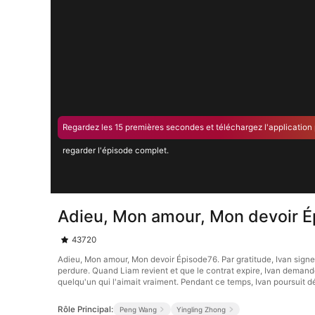
Regardez les 15 premières secondes et téléchargez l'application
regarder l'épisode complet.
Adieu, Mon amour, Mon devoir 
43720
Adieu, Mon amour, Mon devoir Épisode76. Par gratitude, Ivan signe
perdure. Quand Liam revient et que le contrat expire, Ivan demande 
quelqu'un qui l'aimait vraiment. Pendant ce temps, Ivan poursuit dé
Rôle Principal:
Peng Wang
Yingling Zhong