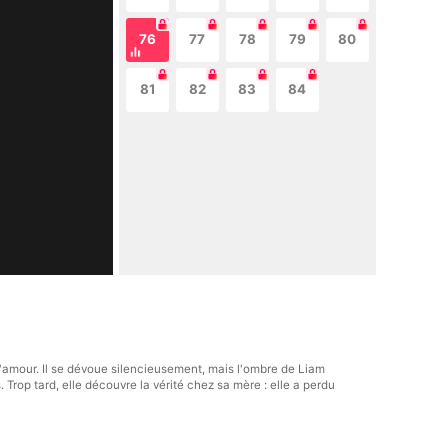
76
77
78
79
80
81
82
83
84
d'amour. Il se dévoue silencieusement, mais l'ombre de Liam
 Trop tard, elle découvre la vérité chez sa mère : elle a perdu