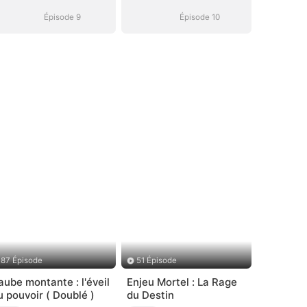
devoir
devoir
Épisode 9
Épisode 10
87 Épisode
51 Épisode
'aube montante : l'éveil
Enjeu Mortel : La Rage
u pouvoir ( Doublé )
du Destin