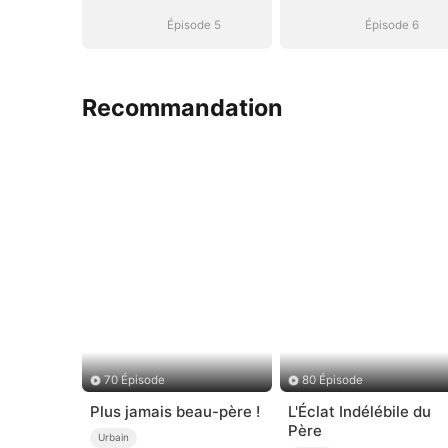
devoir
devoir
Épisode 5
Épisode 6
Recommandation
70 Épisode
80 Épisode
Plus jamais beau-père !
L'Éclat Indélébile du
Père
Urbain