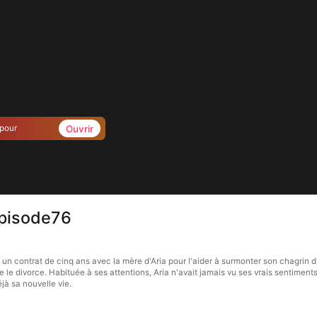
Ouvrir
 pour
Épisode76
 un contrat de cinq ans avec la mère d'Aria pour l'aider à surmonter son chagrin 
le divorce. Habituée à ses attentions, Aria n'avait jamais vu ses vrais sentiments.
jà sa nouvelle vie.