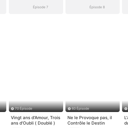
devoir
devoir
Épisode 7
Épisode 8
70 Épisode
60 Épisode
Vingt ans d'Amour, Trois
Ne le Provoque pas, il
L
ans d'Oubli ( Doublé )
Contrôle le Destin
d