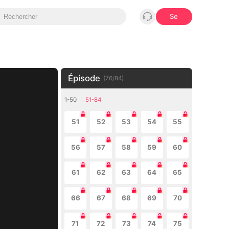
Se
connecter
Épisode
(
76
/
84
)
1-50
51-84
51
52
53
54
55
56
57
58
59
60
61
62
63
64
65
66
67
68
69
70
71
72
73
74
75