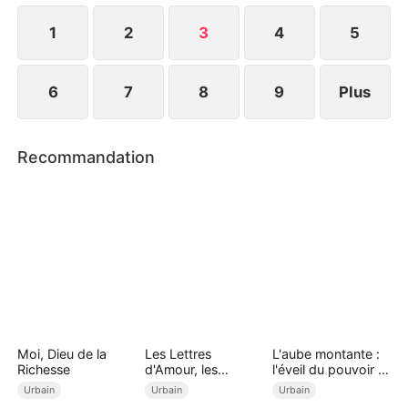
l'aimait vraiment. Pendant ce temps, Ivan poursuit
déjà sa nouvelle vie.
1
2
3
4
5
6
7
8
9
Plus
Recommandation
Moi, Dieu de la
Les Lettres
L'aube montante :
Richesse
d'Amour, les
l'éveil du pouvoir (
Anciens Vœux
Doublé )
Urbain
Urbain
Urbain