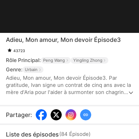
Adieu, Mon amour, Mon devoir Épisode3
43723
Rôle Principal:
Peng Wang
Yingling Zhong
Genre:
Urbain
Adieu, Mon amour, Mon devoir Épisode3. Par
gratitude, Ivan signe un contrat de cinq ans avec la
mère d'Aria pour l'aider à surmonter son chagrin
d'amour. Il se dévoue silencieusement, mais
l'ombre de Liam perdure. Quand Liam revient et
que le contrat expire, Ivan demande le divorce.
Partager
:
Habituée à ses attentions, Aria n'avait jamais vu
ses vrais sentiments. Trop tard, elle découvre la
Liste des épisodes
(
84
Épisode
)
vérité chez sa mère : elle a perdu quelqu'un qui