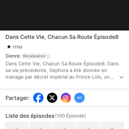
Dans Cette Vie, Chacun Sa Route Épisode8
17752
Genre:
Renaissance
Dans Cette Vie, Chacun Sa Route Épisode8. Dans
sa vie précédente, Séphora a été donnée en
mariage par décret impérial au Prince Loïs, un
talent inné. Elle l'a épousé avec tout son amour,
espérant une vie heureuse jusqu'à leurs vieux
jours. Cependant, elle ignorait que le cœur de Loïs
Partager
:
appartenait déjà à une autre. Depuis lors, Séphora
a enduré la négligence et les tourments jusqu'à sa
Liste des épisodes
(
100
Épisode
)
mort. Dans cette nouvelle vie, elle jure de ne plus
jamais commettre la même erreur !