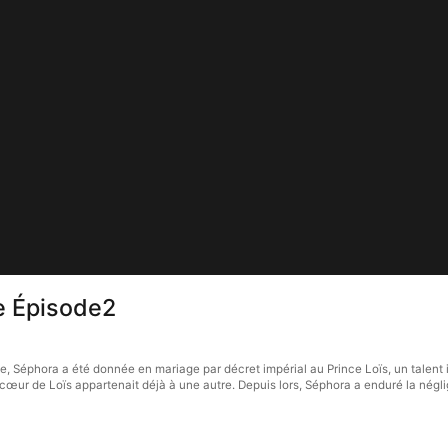
e Épisode2
 Séphora a été donnée en mariage par décret impérial au Prince Loïs, un talent i
e cœur de Loïs appartenait déjà à une autre. Depuis lors, Séphora a enduré la négl