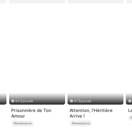
64 Épisode
61 Épisode
Prisonnière de Ton
Attention, l'Héritière
L
Amour
Arrive !
Renaissance
Renaissance