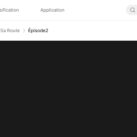
sification
Application
 Sa Route
Épisode2