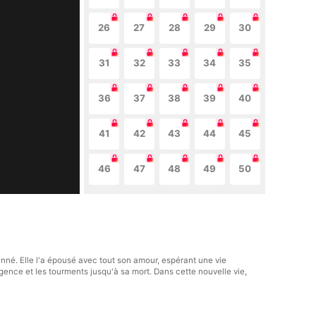
26
27
28
29
30
31
32
33
34
35
36
37
38
39
40
41
42
43
44
45
46
47
48
49
50
nné. Elle l'a épousé avec tout son amour, espérant une vie
igence et les tourments jusqu'à sa mort. Dans cette nouvelle vie,