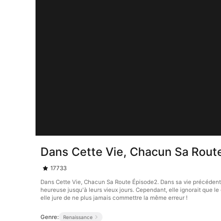
Dans Cette Vie, Chacun Sa Rout
17733
Dans Cette Vie, Chacun Sa Route Épisode2. Dans sa vie précédente,
heureuse jusqu'à leurs vieux jours. Cependant, elle ignorait que l
elle jure de ne plus jamais commettre la même erreur !
Genre:
Renaissance