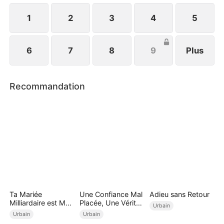
entame un nouveau chapitre, suivant ses propres
rêves.
1
2
3
4
5
6
7
8
9
Plus
Recommandation
Ta Mariée
Une Confiance Mal
Adieu sans Retour
Milliardaire est Ma
Placée, Une Vérité
Urbain
Femme Infidèle
Cachée
Urbain
Urbain