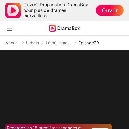
Ouvrez l'application DramaBox
Ouvrir
pour plus de drames
merveilleux
Accueil
Urbain
Là où l'amour s'éteint
Épisode39
Regardez les 15 premières secondes et