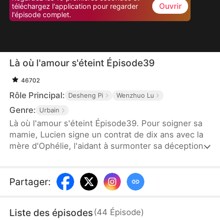
Ouvrir
téléchargez l'application pour regarder
l'épisode complet.
Là où l'amour s'éteint Épisode39
46702
Rôle Principal:
Desheng Pi
Wenzhuo Lu
Genre:
Urbain
Là où l'amour s'éteint Épisode39. Pour soigner sa
mamie, Lucien signe un contrat de dix ans avec la
mère d'Ophélie, l'aidant à surmonter sa déception
amoureuse. Après dix ans de sacrifices, Lucien
n'est que le substitut d'Owen. À la fin du contrat,
Owen revient et Lucien, voyant leurs sentiments
Partager
:
renaître, demande le divorce. Ophélie, ne
remarquant pas son amour, découvre le contrat de
Liste des épisodes
(
44
Épisode
)
divorce et apprend la vérité trop tard. Lucien