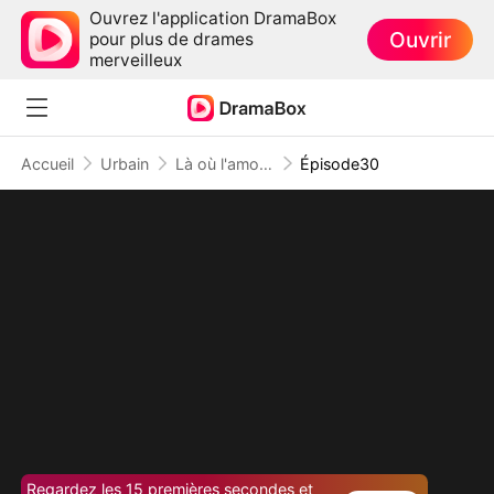
Ouvrez l'application DramaBox
Ouvrir
pour plus de drames
merveilleux
Accueil
Urbain
Là où l'amour s'éteint
Épisode30
Regardez les 15 premières secondes et