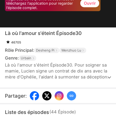
Ouvrir
téléchargez l'application pour regarder
l'épisode complet.
Là où l'amour s'éteint Épisode30
46705
Rôle Principal:
Desheng Pi
Wenzhuo Lu
Genre:
Urbain
Là où l'amour s'éteint Épisode30. Pour soigner sa
mamie, Lucien signe un contrat de dix ans avec la
mère d'Ophélie, l'aidant à surmonter sa déception
amoureuse. Après dix ans de sacrifices, Lucien
n'est que le substitut d'Owen. À la fin du contrat,
Owen revient et Lucien, voyant leurs sentiments
Partager
:
renaître, demande le divorce. Ophélie, ne
remarquant pas son amour, découvre le contrat de
Liste des épisodes
(
44
Épisode
)
divorce et apprend la vérité trop tard. Lucien