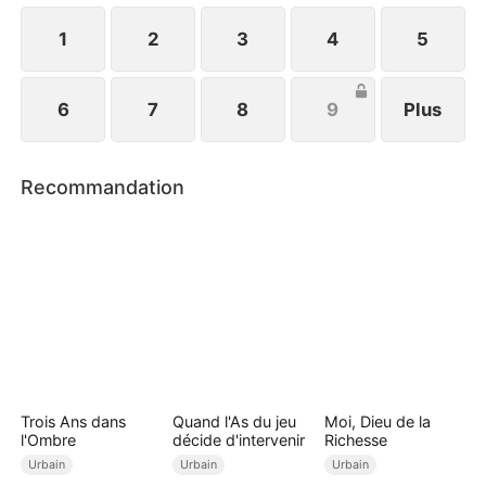
entame un nouveau chapitre, suivant ses propres
rêves.
1
2
3
4
5
6
7
8
9
Plus
Recommandation
Trois Ans dans
Quand l'As du jeu
Moi, Dieu de la
l'Ombre
décide d'intervenir
Richesse
Urbain
Urbain
Urbain