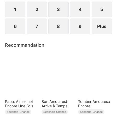
Lucas, entourée d'une famille qui l'aime
sincèrement.
1
2
3
4
5
6
7
8
9
Plus
Recommandation
Papa, Aime-moi
Son Amour est
Tomber Amoureux
Encore Une Fois
Arrivé à Temps
Encore
Seconde-Chance
Seconde-Chance
Seconde-Chance