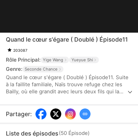
Quand le cœur s'égare ( Doublé ) Épisode11
203087
Rôle Principal:
Yige Wang
Yueyue Shi
Genre:
Seconde Chance
Quand le cœur s'égare ( Doublé ) Épisode11. Suite
à la faillite familiale, Naïs trouve refuge chez les
Bailly, où elle grandit avec leurs deux fils qui la
chérissent pendant vingt ans. Tout bascule avec
l'arrivée de Mélisse, la fille de leur bonne, qui
manipule la situation. Naïs finit par s'éloigner des
Partager
:
frères Bailly. Ces derniers ne découvrent la
véritable nature de Mélisse qu'après le départ de
Liste des épisodes
(
50
Épisode
)
Naïs. Finalement, Naïs trouve le vrai bonheur avec