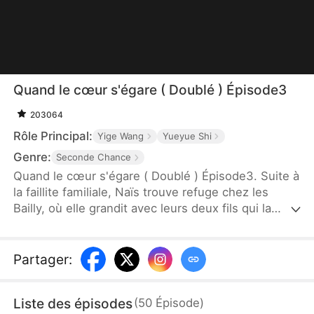
Quand le cœur s'égare ( Doublé ) Épisode3
203064
Rôle Principal:
Yige Wang
Yueyue Shi
Genre:
Seconde Chance
Quand le cœur s'égare ( Doublé ) Épisode3. Suite à
la faillite familiale, Naïs trouve refuge chez les
Bailly, où elle grandit avec leurs deux fils qui la
chérissent pendant vingt ans. Tout bascule avec
l'arrivée de Mélisse, la fille de leur bonne, qui
manipule la situation. Naïs finit par s'éloigner des
Partager
:
frères Bailly. Ces derniers ne découvrent la
véritable nature de Mélisse qu'après le départ de
Liste des épisodes
(
50
Épisode
)
Naïs. Finalement, Naïs trouve le vrai bonheur avec