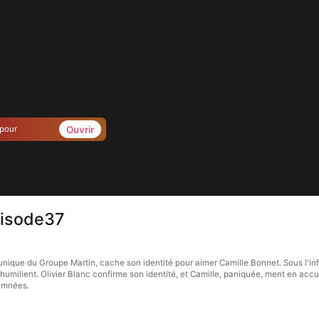
Ouvrir
 pour
pisode37
 unique du Groupe Martin, cache son identité pour aimer Camille Bonnet. Sous l'in
'humilient. Olivier Blanc confirme son identité, et Camille, paniquée, ment en ac
damnées.