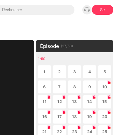
Se
connecter
Épisode
(
37
/
50
)
1-50
1
2
3
4
5
6
7
8
9
10
11
12
13
14
15
16
17
18
19
20
21
22
23
24
25