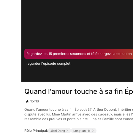
Regardez les 15 premières secondes et téléchargez l'application
regarder l'épisode complet.
Quand l'amour touche à sa fin É
15116
Quand l'amour touche à sa fin Épisode37. Arthur Dupont, l'héritier
dispute avec lui. Mme Martin arrive avec des cadeaux, mais elles l
rassemble des preuves et porte plainte. Lina et Camille sont con
Rôle Principal:
Jiani Dong
Longtian He