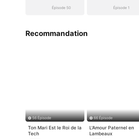
Épisode 50
Épisode 1
Recommandation
56 Épisode
66 Épisode
Ton Mari Est le Roi de la
L'Amour Paternel en
Tech
Lambeaux