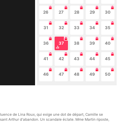
26
27
28
29
30
31
32
33
34
35
36
37
38
39
40
41
42
43
44
45
46
47
48
49
50
fluence de Lina Roux, qui exige une dot de départ, Camille se
cusant Arthur d'abandon. Un scandale éclate. Mme Martin riposte,